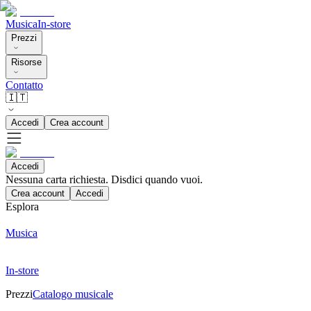
Musica
In-store
Prezzi
Risorse
Contatto
🇮🇹
Accedi
Crea account
Accedi
Nessuna carta richiesta. Disdici quando vuoi.
Crea account
Accedi
Esplora
Musica
In-store
Prezzi
Catalogo musicale