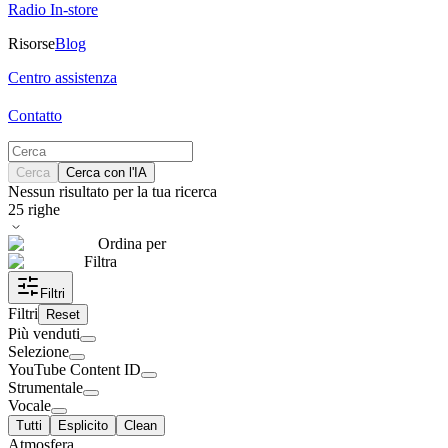
Radio In-store
Risorse
Blog
Centro assistenza
Contatto
Cerca
Cerca con l'IA
Nessun risultato per la tua ricerca
25
righe
Ordina per
Filtra
Filtri
Filtri
Reset
Più venduti
Selezione
YouTube Content ID
Strumentale
Vocale
Tutti
Esplicito
Clean
Atmosfera