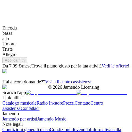
Energia
bassa
alta
Umore
Triste
Allegro
Applica filtri
Da 7,99 €/mese
Trova il piano giusto per la tua attività
Vedi le offerte!
Hai ancora domande?"
Visita il centro assistenza
©
2026
Jamendo Licensing
Scarica l'app
Link utili
Catalogo musicale
Radio In-store
Prezzi
Contatto
Centro
assistenza
Contattaci
Jamendo
Jamendo per artisti
Jamendo Music
Note legali
Condizioni generali d'uso
Condizioni di vendita
Informativa sulla