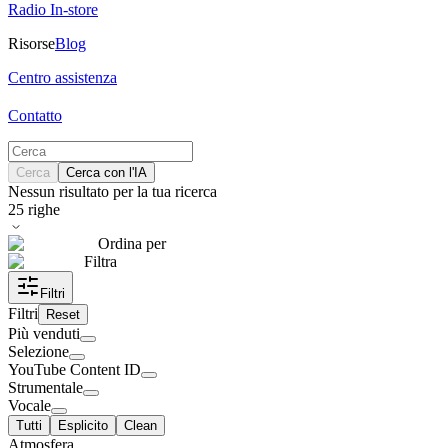
Radio In-store
Risorse
Blog
Centro assistenza
Contatto
Cerca
Cerca con l'IA
Nessun risultato per la tua ricerca
25
righe
Ordina per
Filtra
Filtri
Filtri
Reset
Più venduti
Selezione
YouTube Content ID
Strumentale
Vocale
Tutti
Esplicito
Clean
Atmosfera