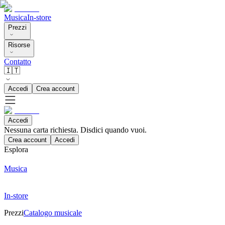
Musica
In-store
Prezzi
Risorse
Contatto
🇮🇹
Accedi
Crea account
Accedi
Nessuna carta richiesta. Disdici quando vuoi.
Crea account
Accedi
Esplora
Musica
In-store
Prezzi
Catalogo musicale