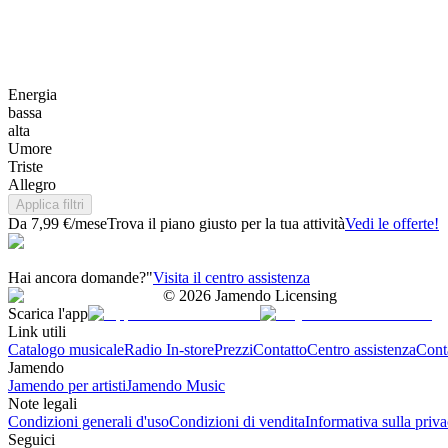
Energia
bassa
alta
Umore
Triste
Allegro
Applica filtri
Da 7,99 €/mese
Trova il piano giusto per la tua attività
Vedi le offerte!
Hai ancora domande?"
Visita il centro assistenza
©
2026
Jamendo Licensing
Scarica l'app
Link utili
Catalogo musicale
Radio In-store
Prezzi
Contatto
Centro assistenza
Conta
Jamendo
Jamendo per artisti
Jamendo Music
Note legali
Condizioni generali d'uso
Condizioni di vendita
Informativa sulla priv
Seguici