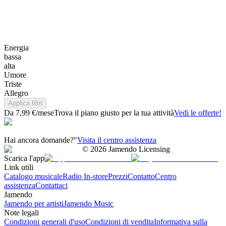
Energia
bassa
alta
Umore
Triste
Allegro
Applica filtri
Da 7,99 €/mese
Trova il piano giusto per la tua attività
Vedi le offerte!
Hai ancora domande?"
Visita il centro assistenza
©
2026
Jamendo Licensing
Scarica l'app
Link utili
Catalogo musicale
Radio In-store
Prezzi
Contatto
Centro
assistenza
Contattaci
Jamendo
Jamendo per artisti
Jamendo Music
Note legali
Condizioni generali d'uso
Condizioni di vendita
Informativa sulla