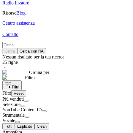
Radio In-store
Risorse
Blog
Centro assistenza
Contatto
Cerca
Cerca con l'IA
Nessun risultato per la tua ricerca
25
righe
Ordina per
Filtra
Filtri
Filtri
Reset
Più venduti
Selezione
YouTube Content ID
Strumentale
Vocale
Tutti
Esplicito
Clean
Atmosfera