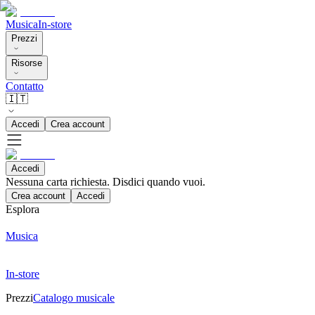
Musica
In-store
Prezzi
Risorse
Contatto
🇮🇹
Accedi
Crea account
Accedi
Nessuna carta richiesta. Disdici quando vuoi.
Crea account
Accedi
Esplora
Musica
In-store
Prezzi
Catalogo musicale