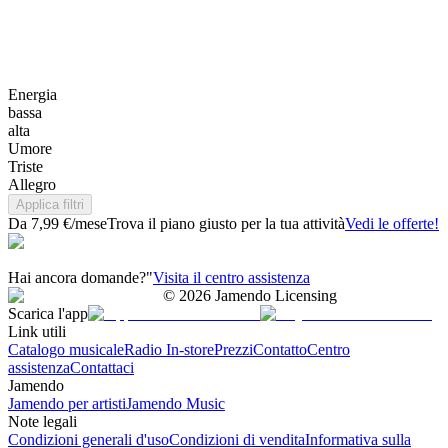
Energia
bassa
alta
Umore
Triste
Allegro
Applica filtri
Da 7,99 €/mese
Trova il piano giusto per la tua attività
Vedi le offerte!
Hai ancora domande?"
Visita il centro assistenza
©
2026
Jamendo Licensing
Scarica l'app
Link utili
Catalogo musicale
Radio In-store
Prezzi
Contatto
Centro
assistenza
Contattaci
Jamendo
Jamendo per artisti
Jamendo Music
Note legali
Condizioni generali d'uso
Condizioni di vendita
Informativa sulla