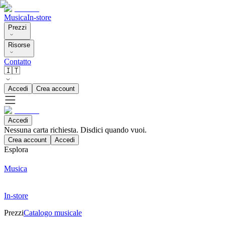
Musica
In-store
Prezzi
Risorse
Contatto
🇮🇹
Accedi
Crea account
Accedi
Nessuna carta richiesta. Disdici quando vuoi.
Crea account
Accedi
Esplora
Musica
In-store
Prezzi
Catalogo musicale