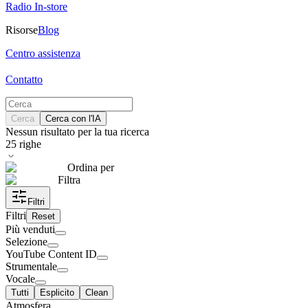
Radio In-store
Risorse
Blog
Centro assistenza
Contatto
Cerca
Cerca con l'IA
Nessun risultato per la tua ricerca
25
righe
Ordina per
Filtra
Filtri
Filtri
Reset
Più venduti
Selezione
YouTube Content ID
Strumentale
Vocale
Tutti
Esplicito
Clean
Atmosfera