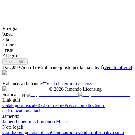
Energia
bassa
alta
Umore
Triste
Allegro
Applica filtri
Da 7,99 €/mese
Trova il piano giusto per la tua attività
Vedi le offerte!
Hai ancora domande?"
Visita il centro assistenza
©
2026
Jamendo Licensing
Scarica l'app
Link utili
Catalogo musicale
Radio In-store
Prezzi
Contatto
Centro
assistenza
Contattaci
Jamendo
Jamendo per artisti
Jamendo Music
Note legali
Condizioni generali d'uso
Condizioni di vendita
Informativa sulla