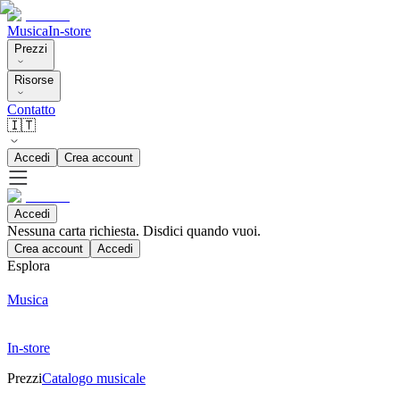
Musica
In-store
Prezzi
Risorse
Contatto
🇮🇹
Accedi
Crea account
Accedi
Nessuna carta richiesta. Disdici quando vuoi.
Crea account
Accedi
Esplora
Musica
In-store
Prezzi
Catalogo musicale