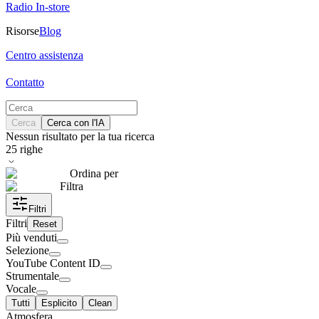
Radio In-store
Risorse
Blog
Centro assistenza
Contatto
Cerca
Cerca con l'IA
Nessun risultato per la tua ricerca
25
righe
Ordina per
Filtra
Filtri
Filtri
Reset
Più venduti
Selezione
YouTube Content ID
Strumentale
Vocale
Tutti
Esplicito
Clean
Atmosfera