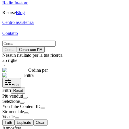
Radio In-store
Risorse
Blog
Centro assistenza
Contatto
Cerca
Cerca con l'IA
Nessun risultato per la tua ricerca
25
righe
Ordina per
Filtra
Filtri
Filtri
Reset
Più venduti
Selezione
YouTube Content ID
Strumentale
Vocale
Tutti
Esplicito
Clean
Atmosfera