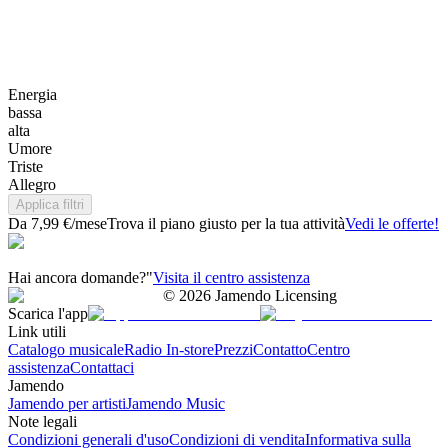
Energia
bassa
alta
Umore
Triste
Allegro
Applica filtri
Da 7,99 €/mese
Trova il piano giusto per la tua attività
Vedi le offerte!
Hai ancora domande?"
Visita il centro assistenza
©
2026
Jamendo Licensing
Scarica l'app
Link utili
Catalogo musicale
Radio In-store
Prezzi
Contatto
Centro
assistenza
Contattaci
Jamendo
Jamendo per artisti
Jamendo Music
Note legali
Condizioni generali d'uso
Condizioni di vendita
Informativa sulla