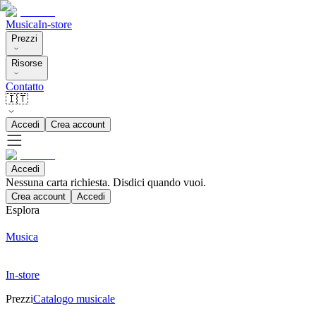
Musica
In-store
Prezzi
Risorse
Contatto
🇮🇹
Accedi
Crea account
Accedi
Nessuna carta richiesta. Disdici quando vuoi.
Crea account
Accedi
Esplora
Musica
In-store
Prezzi
Catalogo musicale