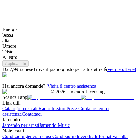
Energia
bassa
alta
Umore
Triste
Allegro
Applica filtri
Da 7,99 €/mese
Trova il piano giusto per la tua attività
Vedi le offerte!
Hai ancora domande?"
Visita il centro assistenza
©
2026
Jamendo Licensing
Scarica l'app
Link utili
Catalogo musicale
Radio In-store
Prezzi
Contatto
Centro
assistenza
Contattaci
Jamendo
Jamendo per artisti
Jamendo Music
Note legali
Condizioni generali d'uso
Condizioni di vendita
Informativa sulla