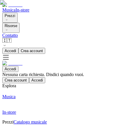
Musica
In-store
Prezzi
Risorse
Contatto
🇮🇹
Accedi
Crea account
Accedi
Nessuna carta richiesta. Disdici quando vuoi.
Crea account
Accedi
Esplora
Musica
In-store
Prezzi
Catalogo musicale