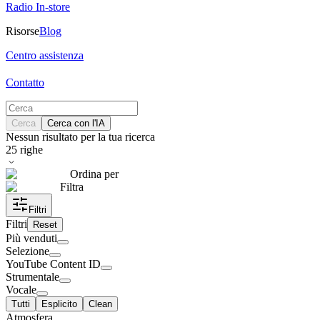
Radio In-store
Risorse
Blog
Centro assistenza
Contatto
Cerca
Cerca con l'IA
Nessun risultato per la tua ricerca
25
righe
Ordina per
Filtra
Filtri
Filtri
Reset
Più venduti
Selezione
YouTube Content ID
Strumentale
Vocale
Tutti
Esplicito
Clean
Atmosfera