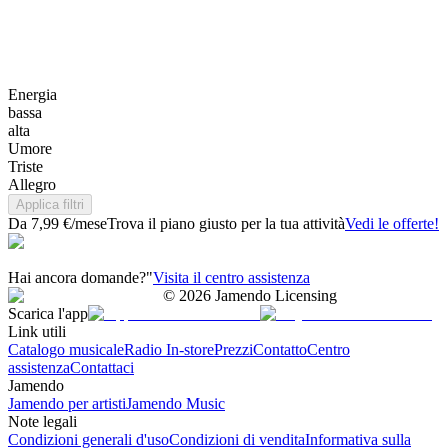
Energia
bassa
alta
Umore
Triste
Allegro
Applica filtri
Da 7,99 €/mese
Trova il piano giusto per la tua attività
Vedi le offerte!
Hai ancora domande?"
Visita il centro assistenza
©
2026
Jamendo Licensing
Scarica l'app
Link utili
Catalogo musicale
Radio In-store
Prezzi
Contatto
Centro
assistenza
Contattaci
Jamendo
Jamendo per artisti
Jamendo Music
Note legali
Condizioni generali d'uso
Condizioni di vendita
Informativa sulla