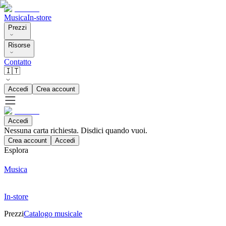
Musica
In-store
Prezzi
Risorse
Contatto
🇮🇹
Accedi
Crea account
Accedi
Nessuna carta richiesta. Disdici quando vuoi.
Crea account
Accedi
Esplora
Musica
In-store
Prezzi
Catalogo musicale