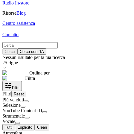
Radio In-store
Risorse
Blog
Centro assistenza
Contatto
Cerca
Cerca con l'IA
Nessun risultato per la tua ricerca
25
righe
Ordina per
Filtra
Filtri
Filtri
Reset
Più venduti
Selezione
YouTube Content ID
Strumentale
Vocale
Tutti
Esplicito
Clean
Atmosfera