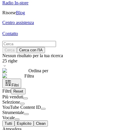
Radio In-store
Risorse
Blog
Centro assistenza
Contatto
Cerca
Cerca con l'IA
Nessun risultato per la tua ricerca
25
righe
Ordina per
Filtra
Filtri
Filtri
Reset
Più venduti
Selezione
YouTube Content ID
Strumentale
Vocale
Tutti
Esplicito
Clean
Atmosfera