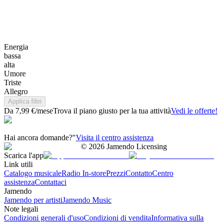
Energia
bassa
alta
Umore
Triste
Allegro
Applica filtri
Da 7,99 €/mese
Trova il piano giusto per la tua attività
Vedi le offerte!
Hai ancora domande?"
Visita il centro assistenza
©
2026
Jamendo Licensing
Scarica l'app
Link utili
Catalogo musicale
Radio In-store
Prezzi
Contatto
Centro
assistenza
Contattaci
Jamendo
Jamendo per artisti
Jamendo Music
Note legali
Condizioni generali d'uso
Condizioni di vendita
Informativa sulla