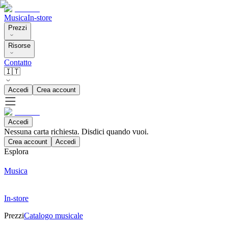
Musica
In-store
Prezzi
Risorse
Contatto
🇮🇹
Accedi
Crea account
Accedi
Nessuna carta richiesta. Disdici quando vuoi.
Crea account
Accedi
Esplora
Musica
In-store
Prezzi
Catalogo musicale