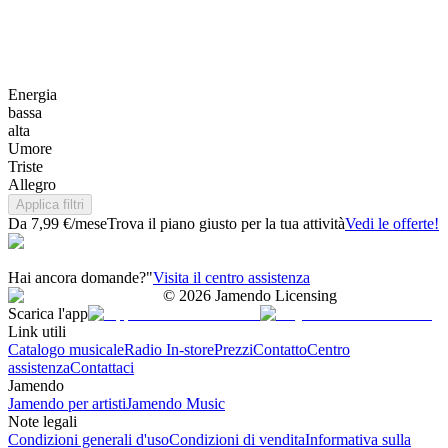
Energia
bassa
alta
Umore
Triste
Allegro
Applica filtri
Da 7,99 €/mese
Trova il piano giusto per la tua attività
Vedi le offerte!
Hai ancora domande?"
Visita il centro assistenza
©
2026
Jamendo Licensing
Scarica l'app
Link utili
Catalogo musicale
Radio In-store
Prezzi
Contatto
Centro
assistenza
Contattaci
Jamendo
Jamendo per artisti
Jamendo Music
Note legali
Condizioni generali d'uso
Condizioni di vendita
Informativa sulla