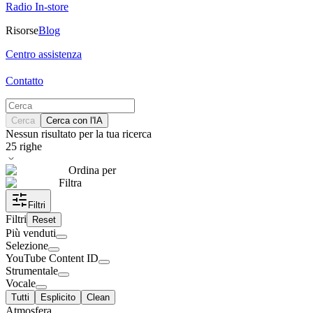
Radio In-store
Risorse
Blog
Centro assistenza
Contatto
Cerca
Cerca con l'IA
Nessun risultato per la tua ricerca
25
righe
Ordina per
Filtra
Filtri
Filtri
Reset
Più venduti
Selezione
YouTube Content ID
Strumentale
Vocale
Tutti
Esplicito
Clean
Atmosfera