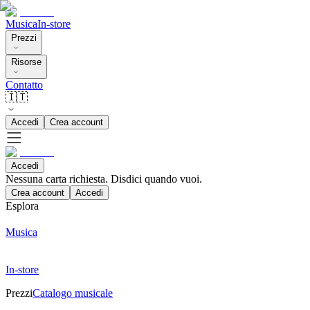
Musica
In-store
Prezzi
Risorse
Contatto
🇮🇹
Accedi
Crea account
Accedi
Nessuna carta richiesta. Disdici quando vuoi.
Crea account
Accedi
Esplora
Musica
In-store
Prezzi
Catalogo musicale