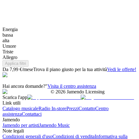
Energia
bassa
alta
Umore
Triste
Allegro
Applica filtri
Da 7,99 €/mese
Trova il piano giusto per la tua attività
Vedi le offerte!
Hai ancora domande?"
Visita il centro assistenza
©
2026
Jamendo Licensing
Scarica l'app
Link utili
Catalogo musicale
Radio In-store
Prezzi
Contatto
Centro
assistenza
Contattaci
Jamendo
Jamendo per artisti
Jamendo Music
Note legali
Condizioni generali d'uso
Condizioni di vendita
Informativa sulla