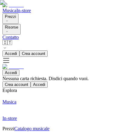
Musica
In-store
Prezzi
Risorse
Contatto
🇮🇹
Accedi
Crea account
Accedi
Nessuna carta richiesta. Disdici quando vuoi.
Crea account
Accedi
Esplora
Musica
In-store
Prezzi
Catalogo musicale