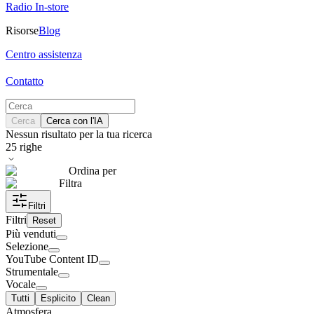
Radio In-store
Risorse
Blog
Centro assistenza
Contatto
Cerca
Cerca con l'IA
Nessun risultato per la tua ricerca
25
righe
Ordina per
Filtra
Filtri
Filtri
Reset
Più venduti
Selezione
YouTube Content ID
Strumentale
Vocale
Tutti
Esplicito
Clean
Atmosfera