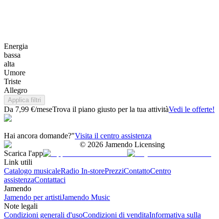
Energia
bassa
alta
Umore
Triste
Allegro
Applica filtri
Da 7,99 €/mese
Trova il piano giusto per la tua attività
Vedi le offerte!
Hai ancora domande?"
Visita il centro assistenza
©
2026
Jamendo Licensing
Scarica l'app
Link utili
Catalogo musicale
Radio In-store
Prezzi
Contatto
Centro
assistenza
Contattaci
Jamendo
Jamendo per artisti
Jamendo Music
Note legali
Condizioni generali d'uso
Condizioni di vendita
Informativa sulla