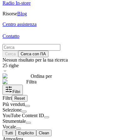
Radio In-store
Risorse
Blog
Centro assistenza
Contatto
Cerca
Cerca con l'IA
Nessun risultato per la tua ricerca
25
righe
Ordina per
Filtra
Filtri
Filtri
Reset
Più venduti
Selezione
YouTube Content ID
Strumentale
Vocale
Tutti
Esplicito
Clean
Atmosfera