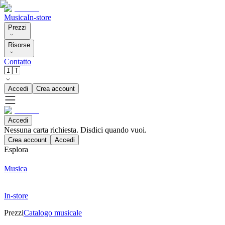
Musica
In-store
Prezzi
Risorse
Contatto
🇮🇹
Accedi
Crea account
Accedi
Nessuna carta richiesta. Disdici quando vuoi.
Crea account
Accedi
Esplora
Musica
In-store
Prezzi
Catalogo musicale