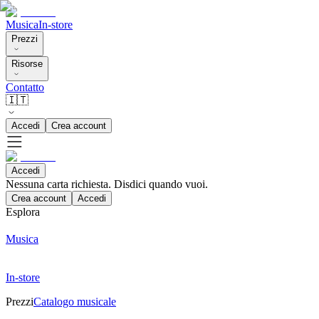
Musica
In-store
Prezzi
Risorse
Contatto
🇮🇹
Accedi
Crea account
Accedi
Nessuna carta richiesta. Disdici quando vuoi.
Crea account
Accedi
Esplora
Musica
In-store
Prezzi
Catalogo musicale