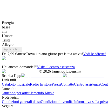
Energia
bassa
alta
Umore
Triste
Allegro
Applica filtri
Da 7,99 €/mese
Trova il piano giusto per la tua attività
Vedi le offerte!
Hai ancora domande?"
Visita il centro assistenza
©
2026
Jamendo Licensing
Scarica l'app
Link utili
Catalogo musicale
Radio In-store
Prezzi
Contatto
Centro assistenza
Conta
Jamendo
Jamendo per artisti
Jamendo Music
Note legali
Condizioni generali d'uso
Condizioni di vendita
Informativa sulla priv
Seguici