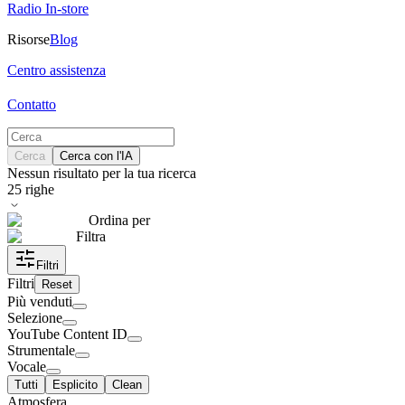
Radio In-store
Risorse
Blog
Centro assistenza
Contatto
Cerca
Cerca con l'IA
Nessun risultato per la tua ricerca
25
righe
Ordina per
Filtra
Filtri
Filtri
Reset
Più venduti
Selezione
YouTube Content ID
Strumentale
Vocale
Tutti
Esplicito
Clean
Atmosfera