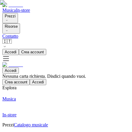
Musica
In-store
Prezzi
Risorse
Contatto
🇮🇹
Accedi
Crea account
Accedi
Nessuna carta richiesta. Disdici quando vuoi.
Crea account
Accedi
Esplora
Musica
In-store
Prezzi
Catalogo musicale