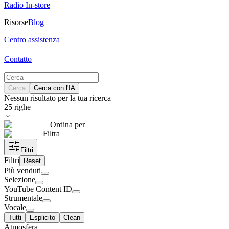
Radio In-store
Risorse
Blog
Centro assistenza
Contatto
Cerca
Cerca con l'IA
Nessun risultato per la tua ricerca
25
righe
Ordina per
Filtra
Filtri
Filtri
Reset
Più venduti
Selezione
YouTube Content ID
Strumentale
Vocale
Tutti
Esplicito
Clean
Atmosfera