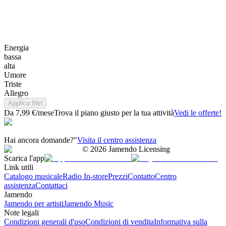
Energia
bassa
alta
Umore
Triste
Allegro
Applica filtri
Da 7,99 €/mese
Trova il piano giusto per la tua attività
Vedi le offerte!
Hai ancora domande?"
Visita il centro assistenza
©
2026
Jamendo Licensing
Scarica l'app
Link utili
Catalogo musicale
Radio In-store
Prezzi
Contatto
Centro
assistenza
Contattaci
Jamendo
Jamendo per artisti
Jamendo Music
Note legali
Condizioni generali d'uso
Condizioni di vendita
Informativa sulla