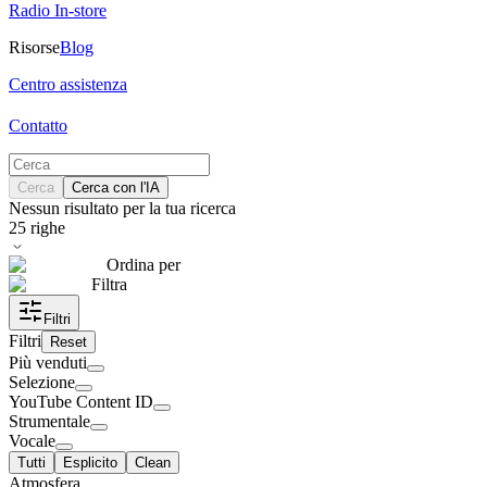
Radio In-store
Risorse
Blog
Centro assistenza
Contatto
Cerca
Cerca con l'IA
Nessun risultato per la tua ricerca
25
righe
Ordina per
Filtra
Filtri
Filtri
Reset
Più venduti
Selezione
YouTube Content ID
Strumentale
Vocale
Tutti
Esplicito
Clean
Atmosfera