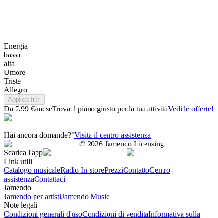
Energia
bassa
alta
Umore
Triste
Allegro
Applica filtri
Da 7,99 €/mese
Trova il piano giusto per la tua attività
Vedi le offerte!
Hai ancora domande?"
Visita il centro assistenza
©
2026
Jamendo Licensing
Scarica l'app
Link utili
Catalogo musicale
Radio In-store
Prezzi
Contatto
Centro
assistenza
Contattaci
Jamendo
Jamendo per artisti
Jamendo Music
Note legali
Condizioni generali d'uso
Condizioni di vendita
Informativa sulla