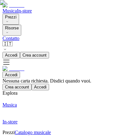
Musica
In-store
Prezzi
Risorse
Contatto
🇮🇹
Accedi
Crea account
Accedi
Nessuna carta richiesta. Disdici quando vuoi.
Crea account
Accedi
Esplora
Musica
In-store
Prezzi
Catalogo musicale