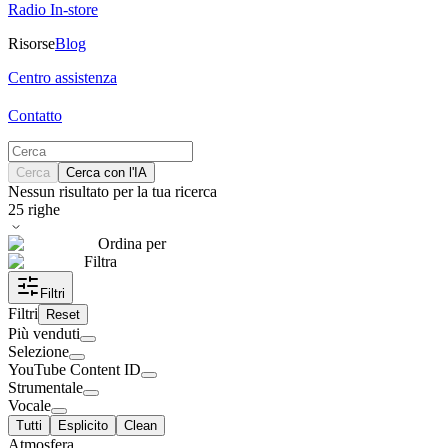
Radio In-store
Risorse
Blog
Centro assistenza
Contatto
Cerca
Cerca con l'IA
Nessun risultato per la tua ricerca
25
righe
Ordina per
Filtra
Filtri
Filtri
Reset
Più venduti
Selezione
YouTube Content ID
Strumentale
Vocale
Tutti
Esplicito
Clean
Atmosfera