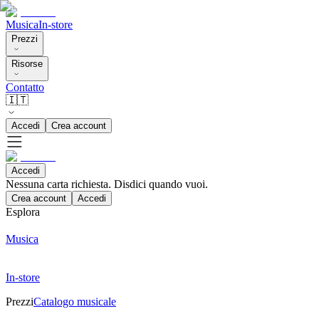
Musica
In-store
Prezzi
Risorse
Contatto
🇮🇹
Accedi
Crea account
Accedi
Nessuna carta richiesta. Disdici quando vuoi.
Crea account
Accedi
Esplora
Musica
In-store
Prezzi
Catalogo musicale