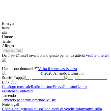
Energia
bassa
alta
Umore
Triste
Allegro
Applica filtri
Da 7,99 €/mese
Trova il piano giusto per la tua attività
Vedi le offerte!
Hai ancora domande?"
Visita il centro assistenza
©
2026
Jamendo Licensing
Scarica l'app
Link utili
Catalogo musicale
Radio In-store
Prezzi
Contatto
Centro
assistenza
Contattaci
Jamendo
Jamendo per artisti
Jamendo Music
Note legali
Condizioni generali d'uso
Condizioni di vendita
Informativa sulla