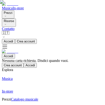
Musica
In-store
Prezzi
Risorse
Contatto
🇮🇹
Accedi
Crea account
Accedi
Nessuna carta richiesta. Disdici quando vuoi.
Crea account
Accedi
Esplora
Musica
In-store
Prezzi
Catalogo musicale