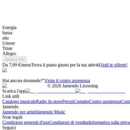
Energia
bassa
alta
Umore
Triste
Allegro
Applica filtri
Da 7,99 €/mese
Trova il piano giusto per la tua attività
Vedi le offerte!
Hai ancora domande?"
Visita il centro assistenza
©
2026
Jamendo Licensing
Scarica l'app
Link utili
Catalogo musicale
Radio In-store
Prezzi
Contatto
Centro assistenza
Conta
Jamendo
Jamendo per artisti
Jamendo Music
Note legali
Condizioni generali d'uso
Condizioni di vendita
Informativa sulla priv
Seguici