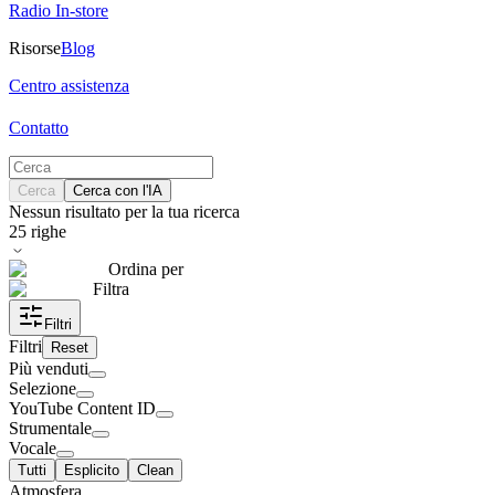
Radio In-store
Risorse
Blog
Centro assistenza
Contatto
Cerca
Cerca con l'IA
Nessun risultato per la tua ricerca
25
righe
Ordina per
Filtra
Filtri
Filtri
Reset
Più venduti
Selezione
YouTube Content ID
Strumentale
Vocale
Tutti
Esplicito
Clean
Atmosfera