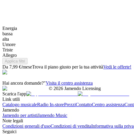
Energia
bassa
alta
Umore
Triste
Allegro
Applica filtri
Da 7,99 €/mese
Trova il piano giusto per la tua attività
Vedi le offerte!
Hai ancora domande?"
Visita il centro assistenza
©
2026
Jamendo Licensing
Scarica l'app
Link utili
Catalogo musicale
Radio In-store
Prezzi
Contatto
Centro assistenza
Conta
Jamendo
Jamendo per artisti
Jamendo Music
Note legali
Condizioni generali d'uso
Condizioni di vendita
Informativa sulla priv
Seguici