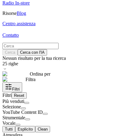
Radio In-store
Risorse
Blog
Centro assistenza
Contatto
Cerca
Cerca con l'IA
Nessun risultato per la tua ricerca
25
righe
Ordina per
Filtra
Filtri
Filtri
Reset
Più venduti
Selezione
YouTube Content ID
Strumentale
Vocale
Tutti
Esplicito
Clean
Atmosfera