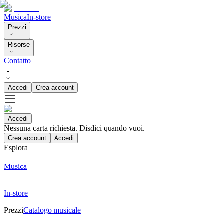
Musica
In-store
Prezzi
Risorse
Contatto
🇮🇹
Accedi
Crea account
Accedi
Nessuna carta richiesta. Disdici quando vuoi.
Crea account
Accedi
Esplora
Musica
In-store
Prezzi
Catalogo musicale