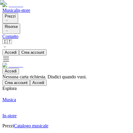
Musica
In-store
Prezzi
Risorse
Contatto
🇮🇹
Accedi
Crea account
Accedi
Nessuna carta richiesta. Disdici quando vuoi.
Crea account
Accedi
Esplora
Musica
In-store
Prezzi
Catalogo musicale