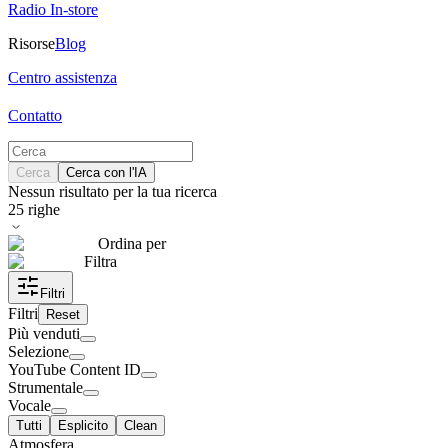
Radio In-store
Risorse
Blog
Centro assistenza
Contatto
Cerca
Cerca con l'IA
Nessun risultato per la tua ricerca
25
righe
Ordina per
Filtra
Filtri
Filtri
Reset
Più venduti
Selezione
YouTube Content ID
Strumentale
Vocale
Tutti
Esplicito
Clean
Atmosfera