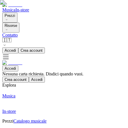
Musica
In-store
Prezzi
Risorse
Contatto
🇮🇹
Accedi
Crea account
Accedi
Nessuna carta richiesta. Disdici quando vuoi.
Crea account
Accedi
Esplora
Musica
In-store
Prezzi
Catalogo musicale