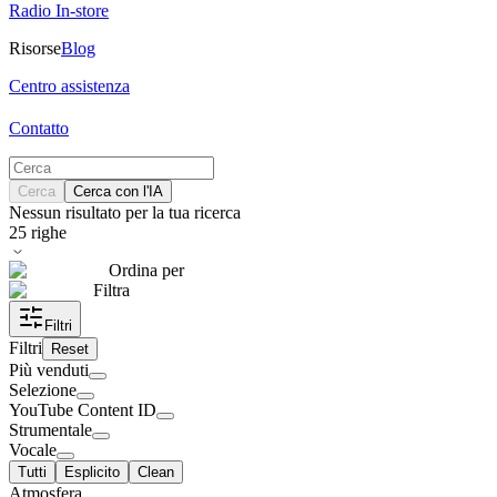
Radio In-store
Risorse
Blog
Centro assistenza
Contatto
Cerca
Cerca con l'IA
Nessun risultato per la tua ricerca
25
righe
Ordina per
Filtra
Filtri
Filtri
Reset
Più venduti
Selezione
YouTube Content ID
Strumentale
Vocale
Tutti
Esplicito
Clean
Atmosfera