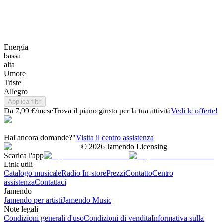
Energia
bassa
alta
Umore
Triste
Allegro
Applica filtri
Da 7,99 €/mese
Trova il piano giusto per la tua attività
Vedi le offerte!
Hai ancora domande?"
Visita il centro assistenza
©
2026
Jamendo Licensing
Scarica l'app
Link utili
Catalogo musicale
Radio In-store
Prezzi
Contatto
Centro
assistenza
Contattaci
Jamendo
Jamendo per artisti
Jamendo Music
Note legali
Condizioni generali d'uso
Condizioni di vendita
Informativa sulla