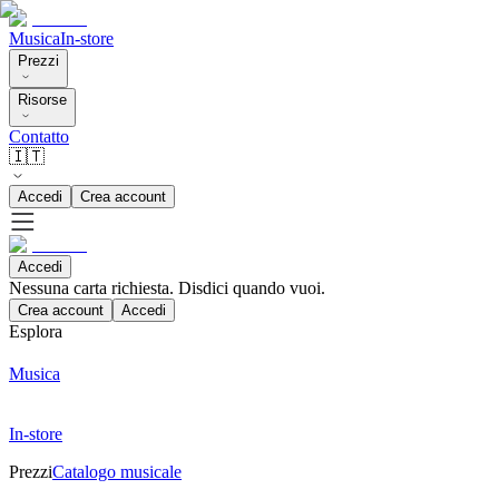
Musica
In-store
Prezzi
Risorse
Contatto
🇮🇹
Accedi
Crea account
Accedi
Nessuna carta richiesta. Disdici quando vuoi.
Crea account
Accedi
Esplora
Musica
In-store
Prezzi
Catalogo musicale