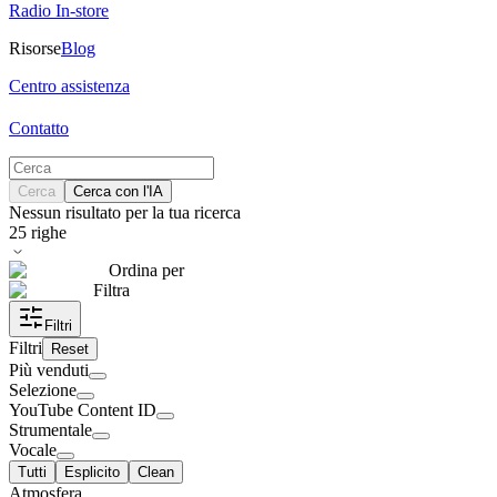
Radio In-store
Risorse
Blog
Centro assistenza
Contatto
Cerca
Cerca con l'IA
Nessun risultato per la tua ricerca
25
righe
Ordina per
Filtra
Filtri
Filtri
Reset
Più venduti
Selezione
YouTube Content ID
Strumentale
Vocale
Tutti
Esplicito
Clean
Atmosfera