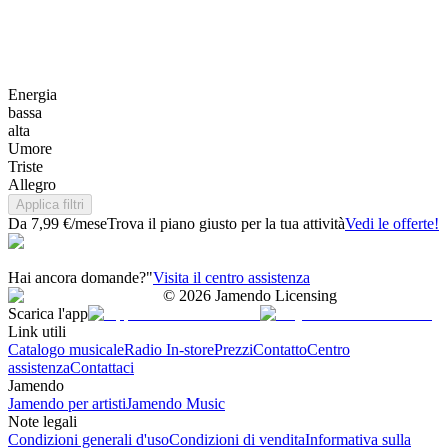
Energia
bassa
alta
Umore
Triste
Allegro
Applica filtri
Da 7,99 €/mese
Trova il piano giusto per la tua attività
Vedi le offerte!
Hai ancora domande?"
Visita il centro assistenza
©
2026
Jamendo Licensing
Scarica l'app
Link utili
Catalogo musicale
Radio In-store
Prezzi
Contatto
Centro
assistenza
Contattaci
Jamendo
Jamendo per artisti
Jamendo Music
Note legali
Condizioni generali d'uso
Condizioni di vendita
Informativa sulla