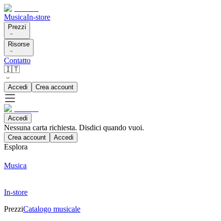
Musica
In-store
Prezzi
Risorse
Contatto
🇮🇹
Accedi
Crea account
Accedi
Nessuna carta richiesta. Disdici quando vuoi.
Crea account
Accedi
Esplora
Musica
In-store
Prezzi
Catalogo musicale