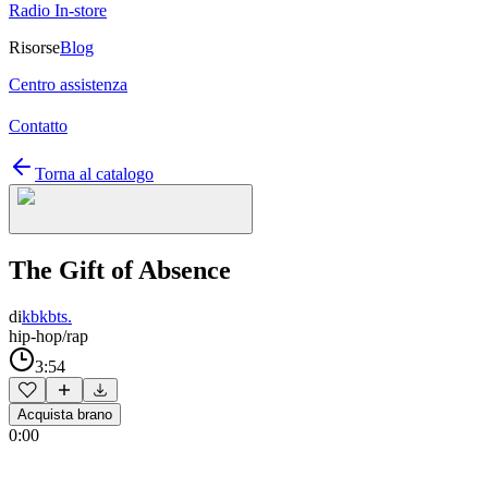
Radio In-store
Risorse
Blog
Centro assistenza
Contatto
Torna al catalogo
The Gift of Absence
di
kbkbts.
hip-hop/rap
3:54
Acquista brano
0:00