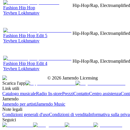
Hip-Hop/Rap, Electroamplified,
Fashion Hip Hop
Yevhen Lokhmatov
Hip-Hop/Rap, Electroamplified,
Fashion Hip Hop Edit 5
Yevhen Lokhmatov
Hip-Hop/Rap, Electroamplified,
Fashion Hip Hop Edit 4
Yevhen Lokhmatov
©
2026
Jamendo Licensing
Scarica l'app
Link utili
Catalogo musicale
Radio In-store
Prezzi
Contatto
Centro assistenza
Conta
Jamendo
Jamendo per artisti
Jamendo Music
Note legali
Condizioni generali d'uso
Condizioni di vendita
Informativa sulla priv
Seguici