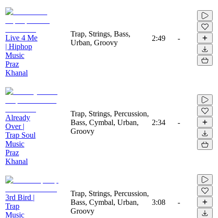
Trap, Strings, Bass,
Live 4 Me
2:49
-
Urban, Groovy
| Hiphop
Music
Praz
Khanal
Trap, Strings, Percussion,
Already
Bass, Cymbal, Urban,
2:34
-
Over |
Groovy
Trap Soul
Music
Praz
Khanal
Trap, Strings, Percussion,
3rd Bird |
Bass, Cymbal, Urban,
3:08
-
Trap
Groovy
Music