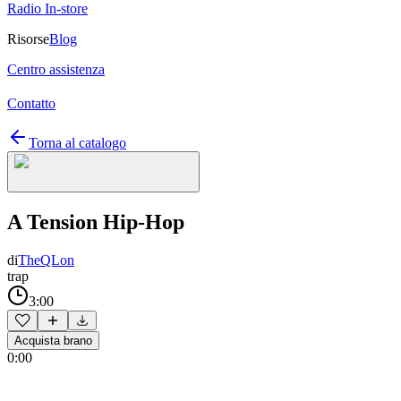
Radio In-store
Risorse
Blog
Centro assistenza
Contatto
Torna al catalogo
A Tension Hip-Hop
di
TheQLon
trap
3:00
Acquista brano
0:00