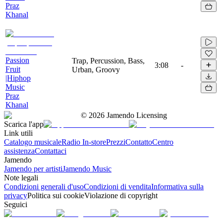
Praz
Khanal
Passion
Trap, Percussion, Bass,
3:08
-
Fruit
Urban, Groovy
|Hiphop
Music
Praz
Khanal
©
2026
Jamendo Licensing
Scarica l'app
Link utili
Catalogo musicale
Radio In-store
Prezzi
Contatto
Centro
assistenza
Contattaci
Jamendo
Jamendo per artisti
Jamendo Music
Note legali
Condizioni generali d'uso
Condizioni di vendita
Informativa sulla
privacy
Politica sui cookie
Violazione di copyright
Seguici