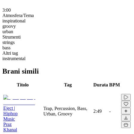
3:00
Atmosfera/Tema
inspirational
groovy
urban
Strumenti
strings
bass
Altri tag
instrumental
Brani simili
Titolo
Tag
Durata
BPM
Eject |
Trap, Percussion, Bass,
2:49
-
Hiphop
Urban, Groovy
Music
Praz
Khanal