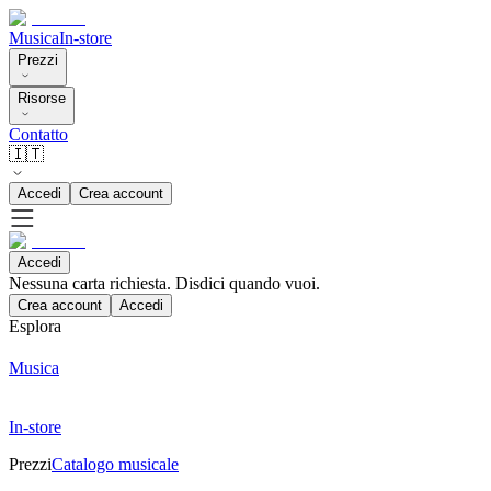
Musica
In-store
Prezzi
Risorse
Contatto
🇮🇹
Accedi
Crea account
Accedi
Nessuna carta richiesta. Disdici quando vuoi.
Crea account
Accedi
Esplora
Musica
In-store
Prezzi
Catalogo musicale