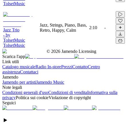
TolsetMusic
Jazz, Strings, Piano, Bass,
2:10
-
Jazz Trio
Retro, Happy, Calm
- by
TolsetMusic
TolsetMusic
©
2026
Jamendo Licensing
Scarica l'app
Link utili
Catalogo musicale
Radio In-store
Prezzi
Contatto
Centro
assistenza
Contattaci
Jamendo
Jamendo per artisti
Jamendo Music
Note legali
Condizioni generali d'uso
Condizioni di vendita
Informativa sulla
privacy
Politica sui cookie
Violazione di copyright
Seguici