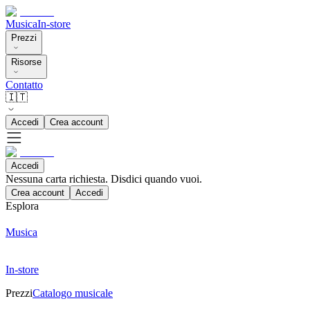
Musica
In-store
Prezzi
Risorse
Contatto
🇮🇹
Accedi
Crea account
Accedi
Nessuna carta richiesta. Disdici quando vuoi.
Crea account
Accedi
Esplora
Musica
In-store
Prezzi
Catalogo musicale