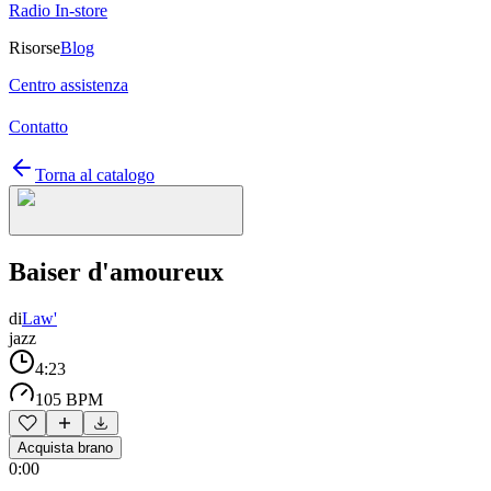
Radio In-store
Risorse
Blog
Centro assistenza
Contatto
Torna al catalogo
Baiser d'amoureux
di
Law'
jazz
4:23
105 BPM
Acquista brano
0:00