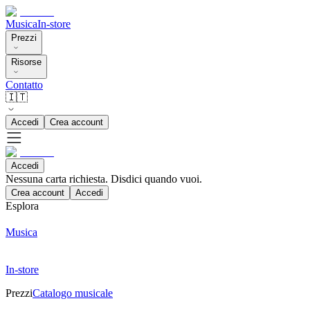
Musica
In-store
Prezzi
Risorse
Contatto
🇮🇹
Accedi
Crea account
Accedi
Nessuna carta richiesta. Disdici quando vuoi.
Crea account
Accedi
Esplora
Musica
In-store
Prezzi
Catalogo musicale