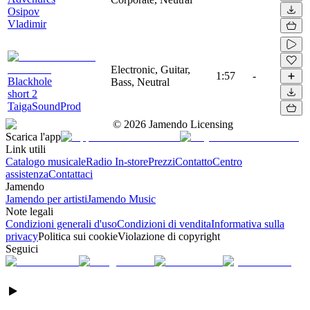
Osipov
Vladimir
Electronic, Guitar,
1:57
-
Blackhole
Bass, Neutral
short 2
TaigaSoundProd
©
2026
Jamendo Licensing
Scarica l'app
Link utili
Catalogo musicale
Radio In-store
Prezzi
Contatto
Centro
assistenza
Contattaci
Jamendo
Jamendo per artisti
Jamendo Music
Note legali
Condizioni generali d'uso
Condizioni di vendita
Informativa sulla
privacy
Politica sui cookie
Violazione di copyright
Seguici