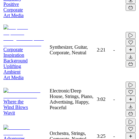
Positive
Corporate
Art Media
Synthesizer, Guitar,
Corporate
2:21
-
Corporate, Neutral
Inspiration
Background
Uplifting
Ambient
Art Media
Electronic/Deep
House, Strings, Piano,
3:02
-
Where the
Advertising, Happy,
Wind Blows
Peaceful
Wavit
Orchestra, Strings,
3:25
-
Advenures
Corporate, Neutral