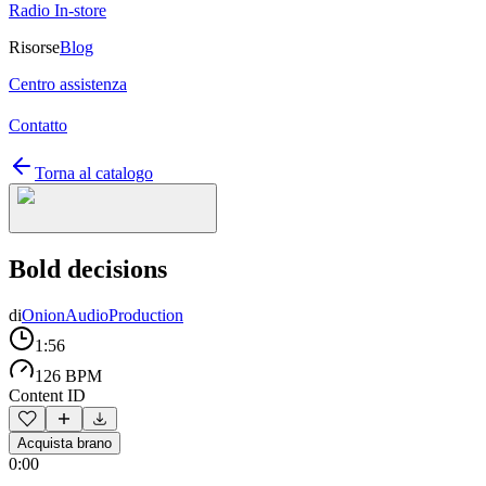
Radio In-store
Risorse
Blog
Centro assistenza
Contatto
Torna al catalogo
Bold decisions
di
OnionAudioProduction
1:56
126 BPM
Content ID
Acquista brano
0:00