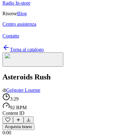
Radio In-store
Risorse
Blog
Centro assistenza
Contatto
Torna al catalogo
Asteroids Rush
di
Grégoire Lourme
3:29
92 BPM
Content ID
Acquista brano
0:00