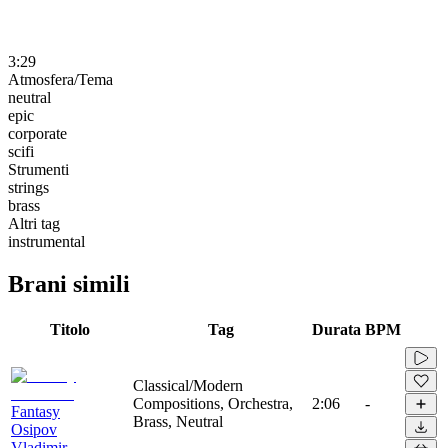
3:29
Atmosfera/Tema
neutral
epic
corporate
scifi
Strumenti
strings
brass
Altri tag
instrumental
Brani simili
Titolo
Tag
Durata
BPM
Classical/Modern
Compositions, Orchestra,
2:06
-
Fantasy
Brass, Neutral
Osipov
Vladimir