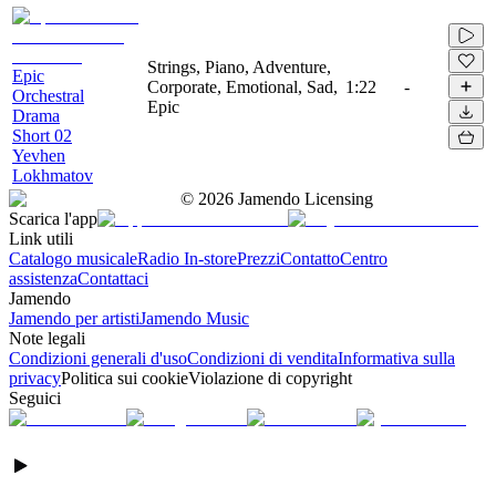
Strings, Piano, Adventure,
Epic
Corporate, Emotional, Sad,
1:22
-
Orchestral
Epic
Drama
Short 02
Yevhen
Lokhmatov
©
2026
Jamendo Licensing
Scarica l'app
Link utili
Catalogo musicale
Radio In-store
Prezzi
Contatto
Centro
assistenza
Contattaci
Jamendo
Jamendo per artisti
Jamendo Music
Note legali
Condizioni generali d'uso
Condizioni di vendita
Informativa sulla
privacy
Politica sui cookie
Violazione di copyright
Seguici