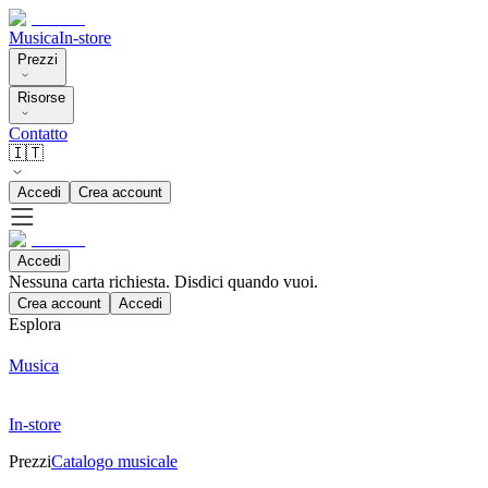
Musica
In-store
Prezzi
Risorse
Contatto
🇮🇹
Accedi
Crea account
Accedi
Nessuna carta richiesta. Disdici quando vuoi.
Crea account
Accedi
Esplora
Musica
In-store
Prezzi
Catalogo musicale