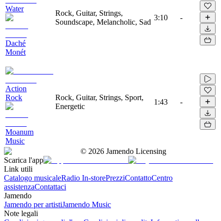
Water
Rock, Guitar, Strings,
3:10
-
Soundscape, Melancholic, Sad
Daché
Monét
Action
Rock
Rock, Guitar, Strings, Sport,
1:43
-
Energetic
Moanum
Music
©
2026
Jamendo Licensing
Scarica l'app
Link utili
Catalogo musicale
Radio In-store
Prezzi
Contatto
Centro
assistenza
Contattaci
Jamendo
Jamendo per artisti
Jamendo Music
Note legali