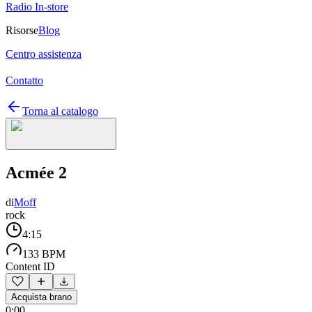
Radio In-store
Risorse
Blog
Centro assistenza
Contatto
Torna al catalogo
Acmée 2
di
Moff
rock
4:15
133 BPM
Content ID
Acquista brano
0:00