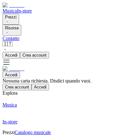
Musica
In-store
Prezzi
Risorse
Contatto
🇮🇹
Accedi
Crea account
Accedi
Nessuna carta richiesta. Disdici quando vuoi.
Crea account
Accedi
Esplora
Musica
In-store
Prezzi
Catalogo musicale