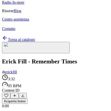
Radio In-store
Risorse
Blog
Centro assistenza
Contatto
Torna al catalogo
Erick Fill - Remember Times
di
erickfill
3:32
95 BPM
Content ID
Acquista brano
0:00