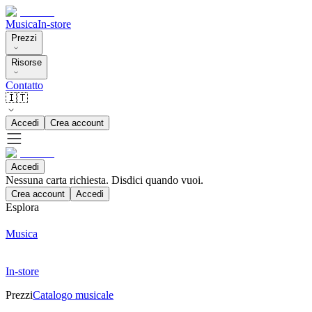
Musica
In-store
Prezzi
Risorse
Contatto
🇮🇹
Accedi
Crea account
Accedi
Nessuna carta richiesta. Disdici quando vuoi.
Crea account
Accedi
Esplora
Musica
In-store
Prezzi
Catalogo musicale