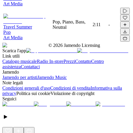
Art Media
Pop, Piano, Bass,
2:11
-
Travel Summer
Neutral
Pop
Art Media
©
2026
Jamendo Licensing
Scarica l'app
Link utili
Catalogo musicale
Radio In-store
Prezzi
Contatto
Centro
assistenza
Contattaci
Jamendo
Jamendo per artisti
Jamendo Music
Note legali
Condizioni generali d'uso
Condizioni di vendita
Informativa sulla
privacy
Politica sui cookie
Violazione di copyright
Seguici