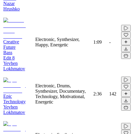
Nazar
Hrushko
Electronic, Synthesizer,
Creative
1:09
-
Happy, Energetic
Future
Bass
Edit 8
Yevhen
Lokhmatov
Electronic, Drums,
Synthesizer, Documentary,
2:36
142
Epic
Technology, Motivational,
Technology
Energetic
Yevhen
Lokhmatov