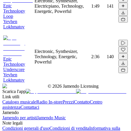
Electronic, Synthesizer,
Epic
Electricpiano, Technology,
1:49
141
Technology
Energetic, Powerful
Loop
Yevhen
Lokhmatov
Electronic, Synthesizer,
Technology, Energetic,
2:36
140
Epic
Powerful
Technology
Underscore
Yevhen
Lokhmatov
©
2026
Jamendo Licensing
Scarica l'app
Link utili
Catalogo musicale
Radio In-store
Prezzi
Contatto
Centro
assistenza
Contattaci
Jamendo
Jamendo per artisti
Jamendo Music
Note legali
Condizioni generali d'uso
Condizioni di vendita
Informativa sulla