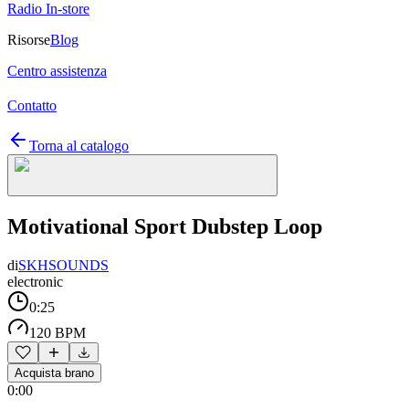
Radio In-store
Risorse
Blog
Centro assistenza
Contatto
Torna al catalogo
Motivational Sport Dubstep Loop
di
SKHSOUNDS
electronic
0:25
120 BPM
Acquista brano
0:00