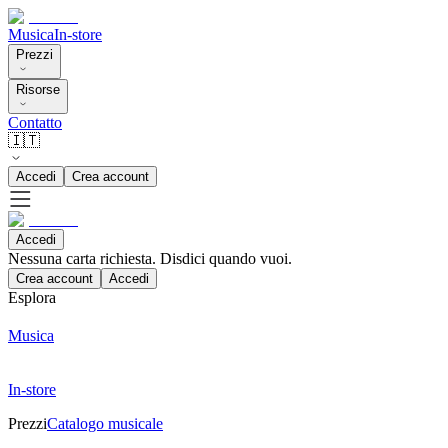
Musica
In-store
Prezzi
Risorse
Contatto
🇮🇹
Accedi
Crea account
Accedi
Nessuna carta richiesta. Disdici quando vuoi.
Crea account
Accedi
Esplora
Musica
In-store
Prezzi
Catalogo musicale