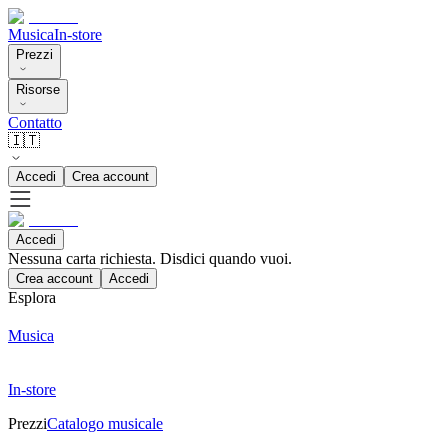
Musica
In-store
Prezzi
Risorse
Contatto
🇮🇹
Accedi
Crea account
Accedi
Nessuna carta richiesta. Disdici quando vuoi.
Crea account
Accedi
Esplora
Musica
In-store
Prezzi
Catalogo musicale