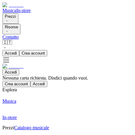
Musica
In-store
Prezzi
Risorse
Contatto
🇮🇹
Accedi
Crea account
Accedi
Nessuna carta richiesta. Disdici quando vuoi.
Crea account
Accedi
Esplora
Musica
In-store
Prezzi
Catalogo musicale