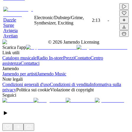
Electronic/Dubstep/Grime,
Dazzle
2:13
-
Synthesizer, Exciting
Surge
Avigeia
Avetian
©
2026
Jamendo Licensing
Scarica l'app
Link utili
Catalogo musicale
Radio In-store
Prezzi
Contatto
Centro
assistenza
Contattaci
Jamendo
Jamendo per artisti
Jamendo Music
Note legali
Condizioni generali d'uso
Condizioni di vendita
Informativa sulla
privacy
Politica sui cookie
Violazione di copyright
Seguici