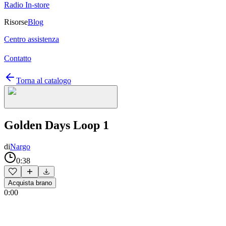
Radio In-store
Risorse
Blog
Centro assistenza
Contatto
Torna al catalogo
Golden Days Loop 1
di
Nargo
0:38
Acquista brano
0:00