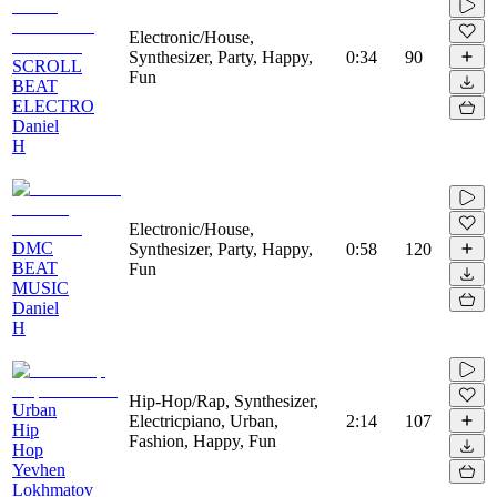
Electronic/House,
Synthesizer, Party, Happy,
0:34
90
SCROLL
Fun
BEAT
ELECTRO
Daniel
H
Electronic/House,
DMC
Synthesizer, Party, Happy,
0:58
120
BEAT
Fun
MUSIC
Daniel
H
Hip-Hop/Rap, Synthesizer,
Urban
Electricpiano, Urban,
2:14
107
Hip
Fashion, Happy, Fun
Hop
Yevhen
Lokhmatov