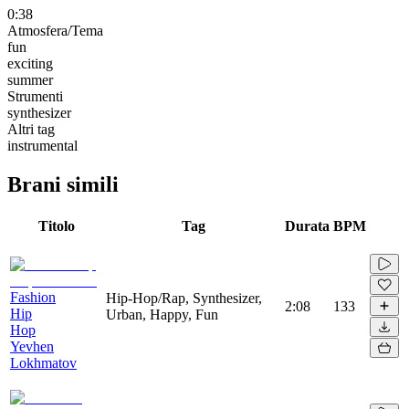
0:38
Atmosfera/Tema
fun
exciting
summer
Strumenti
synthesizer
Altri tag
instrumental
Brani simili
Titolo
Tag
Durata
BPM
Fashion
Hip-Hop/Rap, Synthesizer,
2:08
133
Hip
Urban, Happy, Fun
Hop
Yevhen
Lokhmatov