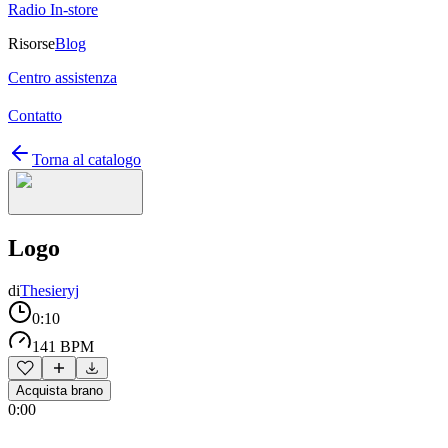
Radio In-store
Risorse
Blog
Centro assistenza
Contatto
Torna al catalogo
Logo
di
Thesieryj
0:10
141 BPM
Acquista brano
0:00