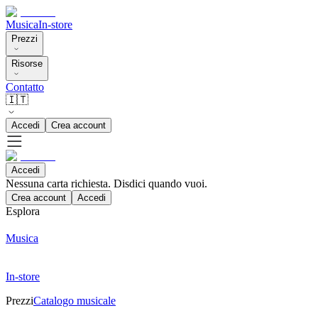
Musica
In-store
Prezzi
Risorse
Contatto
🇮🇹
Accedi
Crea account
Accedi
Nessuna carta richiesta. Disdici quando vuoi.
Crea account
Accedi
Esplora
Musica
In-store
Prezzi
Catalogo musicale