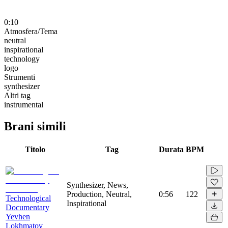
0:10
Atmosfera/Tema
neutral
inspirational
technology
logo
Strumenti
synthesizer
Altri tag
instrumental
Brani simili
Titolo
Tag
Durata
BPM
Synthesizer, News,
Production, Neutral,
0:56
122
Technological
Inspirational
Documentary
Yevhen
Lokhmatov