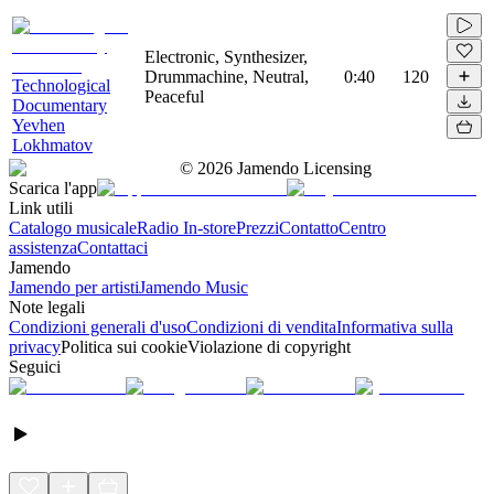
Electronic, Synthesizer,
Drummachine, Neutral,
0:40
120
Technological
Peaceful
Documentary
Yevhen
Lokhmatov
©
2026
Jamendo Licensing
Scarica l'app
Link utili
Catalogo musicale
Radio In-store
Prezzi
Contatto
Centro
assistenza
Contattaci
Jamendo
Jamendo per artisti
Jamendo Music
Note legali
Condizioni generali d'uso
Condizioni di vendita
Informativa sulla
privacy
Politica sui cookie
Violazione di copyright
Seguici