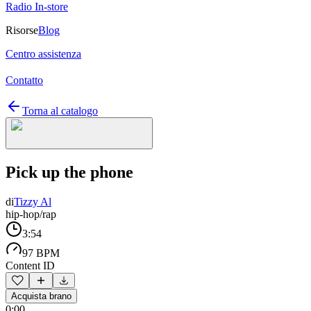
Radio In-store
Risorse
Blog
Centro assistenza
Contatto
Torna al catalogo
Pick up the phone
di
Tizzy Al
hip-hop/rap
3:54
97 BPM
Content ID
Acquista brano
0:00