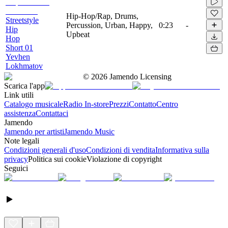
Hip-Hop/Rap, Drums,
Streetstyle
Percussion, Urban, Happy,
0:23
-
Hip
Upbeat
Hop
Short 01
Yevhen
Lokhmatov
©
2026
Jamendo Licensing
Scarica l'app
Link utili
Catalogo musicale
Radio In-store
Prezzi
Contatto
Centro
assistenza
Contattaci
Jamendo
Jamendo per artisti
Jamendo Music
Note legali
Condizioni generali d'uso
Condizioni di vendita
Informativa sulla
privacy
Politica sui cookie
Violazione di copyright
Seguici