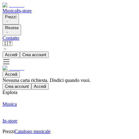
Musica
In-store
Prezzi
Risorse
Contatto
🇮🇹
Accedi
Crea account
Accedi
Nessuna carta richiesta. Disdici quando vuoi.
Crea account
Accedi
Esplora
Musica
In-store
Prezzi
Catalogo musicale