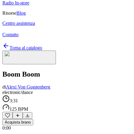
Radio In-store
Risorse
Blog
Centro assistenza
Contatto
Torna al catalogo
Boom Boom
di
Alexi Von Guggenberg
electronic/dance
3:31
125 BPM
Acquista brano
0:00