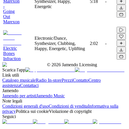
Marexon
Synthesizer, Happy,
5:18
-
-
Energetic
Going
Out
Marexon
Electronic/Dance,
Synthesizer, Clubbing,
2:02
-
Electric
Happy, Energetic, Uplifting
Bones
Infraction
©
2026
Jamendo Licensing
Scarica l'app
Link utili
Catalogo musicale
Radio In-store
Prezzi
Contatto
Centro
assistenza
Contattaci
Jamendo
Jamendo per artisti
Jamendo Music
Note legali
Condizioni generali d'uso
Condizioni di vendita
Informativa sulla
privacy
Politica sui cookie
Violazione di copyright
Seguici