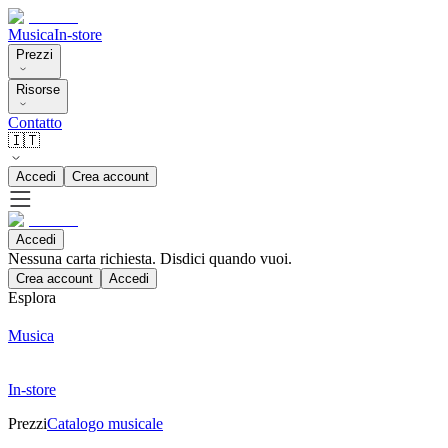
Musica
In-store
Prezzi
Risorse
Contatto
🇮🇹
Accedi
Crea account
Accedi
Nessuna carta richiesta. Disdici quando vuoi.
Crea account
Accedi
Esplora
Musica
In-store
Prezzi
Catalogo musicale