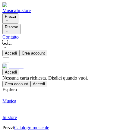
Musica
In-store
Prezzi
Risorse
Contatto
🇮🇹
Accedi
Crea account
Accedi
Nessuna carta richiesta. Disdici quando vuoi.
Crea account
Accedi
Esplora
Musica
In-store
Prezzi
Catalogo musicale