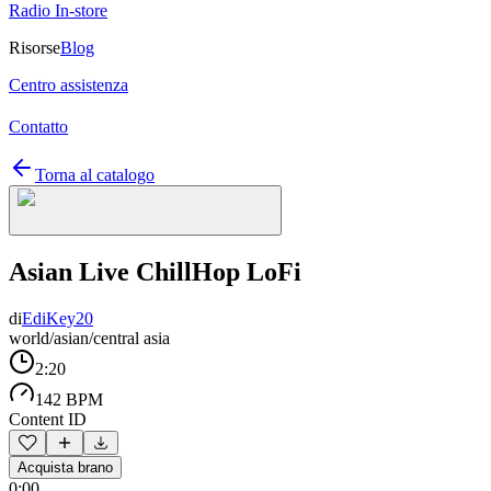
Radio In-store
Risorse
Blog
Centro assistenza
Contatto
Torna al catalogo
Asian Live ChillHop LoFi
di
EdiKey20
world/asian/central asia
2:20
142 BPM
Content ID
Acquista brano
0:00