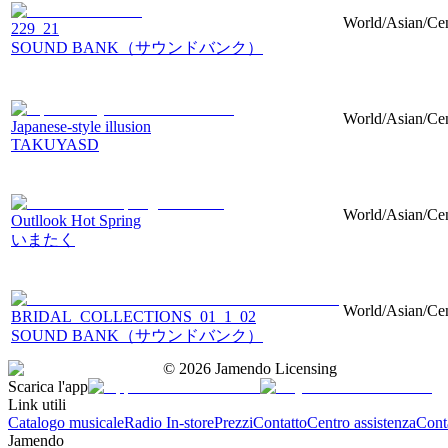
World/Asian/Cent
229_21
SOUND BANK（サウンドバンク）
World/Asian/Cent
Japanese-style illusion
TAKUYASD
World/Asian/Cent
Outllook Hot Spring
いまたく
World/Asian/Cent
BRIDAL_COLLECTIONS_01_1_02
SOUND BANK（サウンドバンク）
©
2026
Jamendo Licensing
Scarica l'app
Link utili
Catalogo musicale
Radio In-store
Prezzi
Contatto
Centro assistenza
Conta
Jamendo