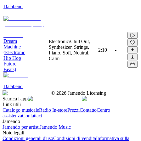
Databend
Dream
Electronic/Chill Out,
Machine
Synthesizer, Strings,
2:10
-
(Electronic
Piano, Soft, Neutral,
Hip Hop
Calm
Future
Beats)
Databend
©
2026
Jamendo Licensing
Scarica l'app
Link utili
Catalogo musicale
Radio In-store
Prezzi
Contatto
Centro
assistenza
Contattaci
Jamendo
Jamendo per artisti
Jamendo Music
Note legali
Condizioni generali d'uso
Condizioni di vendita
Informativa sulla