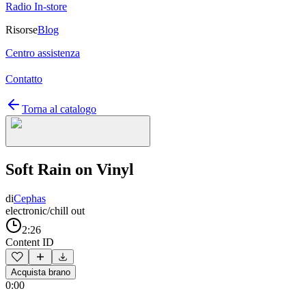
Radio In-store
Risorse
Blog
Centro assistenza
Contatto
Torna al catalogo
Soft Rain on Vinyl
di
Cephas
electronic/chill out
2:26
Content ID
Acquista brano
0:00