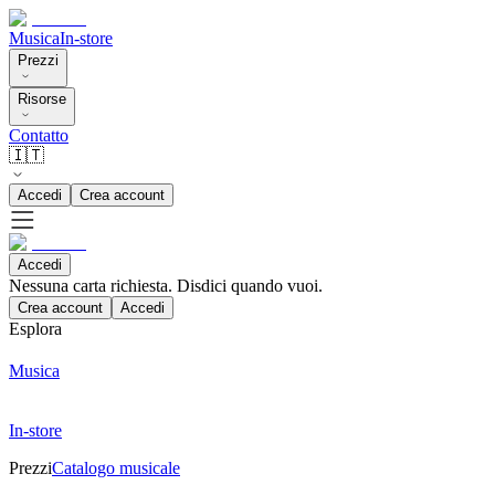
Musica
In-store
Prezzi
Risorse
Contatto
🇮🇹
Accedi
Crea account
Accedi
Nessuna carta richiesta. Disdici quando vuoi.
Crea account
Accedi
Esplora
Musica
In-store
Prezzi
Catalogo musicale