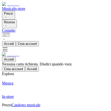
Musica
In-store
Prezzi
Risorse
Contatto
🇮🇹
Accedi
Crea account
Accedi
Nessuna carta richiesta. Disdici quando vuoi.
Crea account
Accedi
Esplora
Musica
In-store
Prezzi
Catalogo musicale