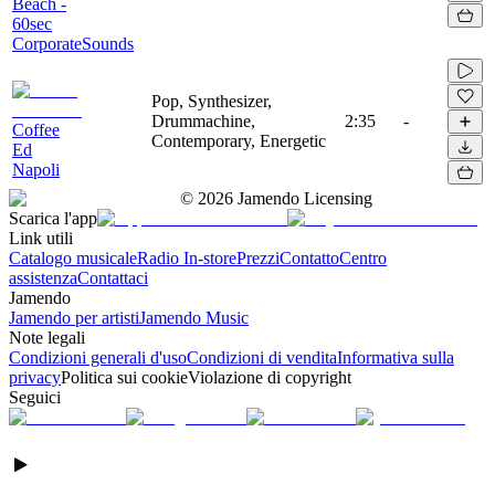
Beach -
60sec
CorporateSounds
Pop, Synthesizer,
Drummachine,
2:35
-
Coffee
Contemporary, Energetic
Ed
Napoli
©
2026
Jamendo Licensing
Scarica l'app
Link utili
Catalogo musicale
Radio In-store
Prezzi
Contatto
Centro
assistenza
Contattaci
Jamendo
Jamendo per artisti
Jamendo Music
Note legali
Condizioni generali d'uso
Condizioni di vendita
Informativa sulla
privacy
Politica sui cookie
Violazione di copyright
Seguici