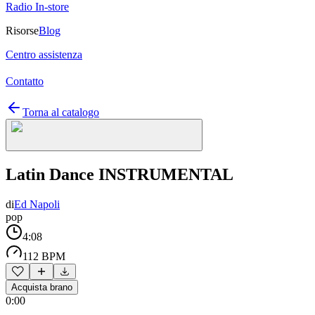
Radio In-store
Risorse
Blog
Centro assistenza
Contatto
Torna al catalogo
Latin Dance INSTRUMENTAL
di
Ed Napoli
pop
4:08
112 BPM
Acquista brano
0:00