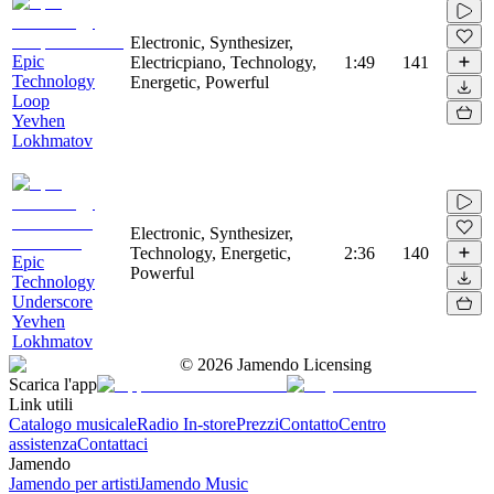
Electronic, Synthesizer,
Epic
Electricpiano, Technology,
1:49
141
Technology
Energetic, Powerful
Loop
Yevhen
Lokhmatov
Electronic, Synthesizer,
Technology, Energetic,
2:36
140
Epic
Powerful
Technology
Underscore
Yevhen
Lokhmatov
©
2026
Jamendo Licensing
Scarica l'app
Link utili
Catalogo musicale
Radio In-store
Prezzi
Contatto
Centro
assistenza
Contattaci
Jamendo
Jamendo per artisti
Jamendo Music