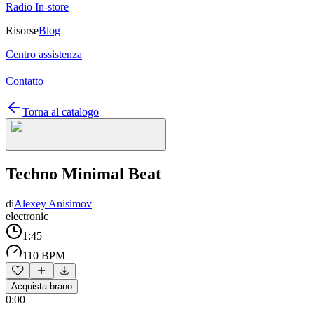
Radio In-store
Risorse
Blog
Centro assistenza
Contatto
Torna al catalogo
Techno Minimal Beat
di
Alexey Anisimov
electronic
1:45
110 BPM
Acquista brano
0:00