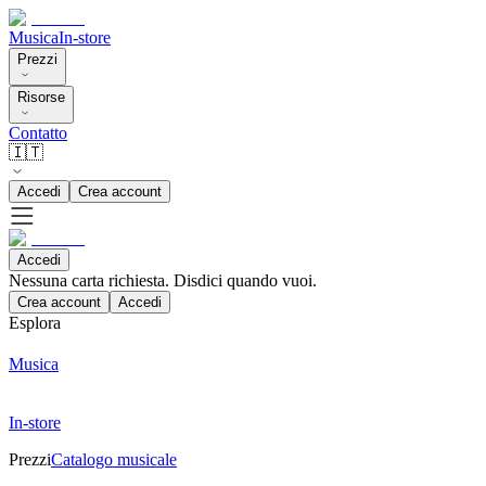
Musica
In-store
Prezzi
Risorse
Contatto
🇮🇹
Accedi
Crea account
Accedi
Nessuna carta richiesta. Disdici quando vuoi.
Crea account
Accedi
Esplora
Musica
In-store
Prezzi
Catalogo musicale