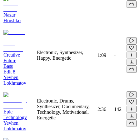
Nazar
Hrushko
Electronic, Synthesizer,
Creative
1:09
-
Happy, Energetic
Future
Bass
Edit 8
Yevhen
Lokhmatov
Electronic, Drums,
Synthesizer, Documentary,
2:36
142
Epic
Technology, Motivational,
Technology
Energetic
Yevhen
Lokhmatov