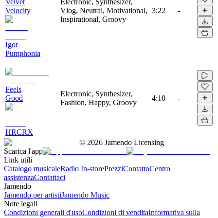
Velvet
Electronic, Synthesizer,
Velocity
Vlog, Neutral, Motivational,
3:22
-
Inspirational, Groovy
Igor
Pumphonia
Feels
Electronic, Synthesizer,
Good
4:10
-
Fashion, Happy, Groovy
HRCRX
©
2026
Jamendo Licensing
Scarica l'app
Link utili
Catalogo musicale
Radio In-store
Prezzi
Contatto
Centro
assistenza
Contattaci
Jamendo
Jamendo per artisti
Jamendo Music
Note legali
Condizioni generali d'uso
Condizioni di vendita
Informativa sulla