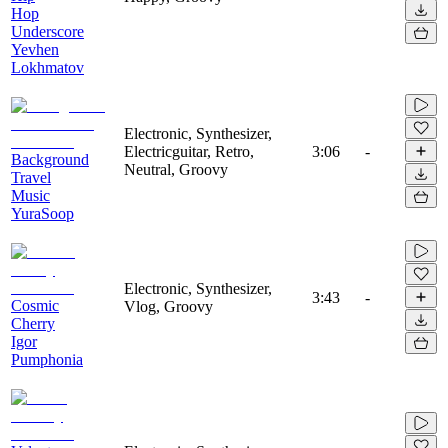
Hop
Underscore
Yevhen
Lokhmatov
Electronic, Synthesizer,
Electricguitar, Retro,
3:06
-
Background
Neutral, Groovy
Travel
Music
YuraSoop
Electronic, Synthesizer,
3:43
-
Cosmic
Vlog, Groovy
Cherry
Igor
Pumphonia