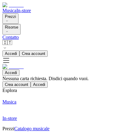
Musica
In-store
Prezzi
Risorse
Contatto
🇮🇹
Accedi
Crea account
Accedi
Nessuna carta richiesta. Disdici quando vuoi.
Crea account
Accedi
Esplora
Musica
In-store
Prezzi
Catalogo musicale