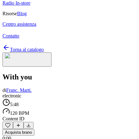
Radio In-store
Risorse
Blog
Centro assistenza
Contatto
Torna al catalogo
With you
di
Franc. Marti.
electronic
5:48
120 BPM
Content ID
Acquista brano
0:00