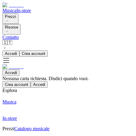
Musica
In-store
Prezzi
Risorse
Contatto
🇮🇹
Accedi
Crea account
Accedi
Nessuna carta richiesta. Disdici quando vuoi.
Crea account
Accedi
Esplora
Musica
In-store
Prezzi
Catalogo musicale