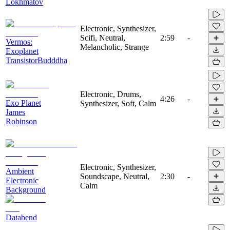
Lokhmatov
Electronic, Synthesizer,
Scifi, Neutral,
2:59
-
Vermos:
Melancholic, Strange
Exoplanet
TransistorBudddha
Electronic, Drums,
4:26
-
Exo Planet
Synthesizer, Soft, Calm
James
Robinson
Electronic, Synthesizer,
Ambient
Soundscape, Neutral,
2:30
-
Electronic
Calm
Background
Databend