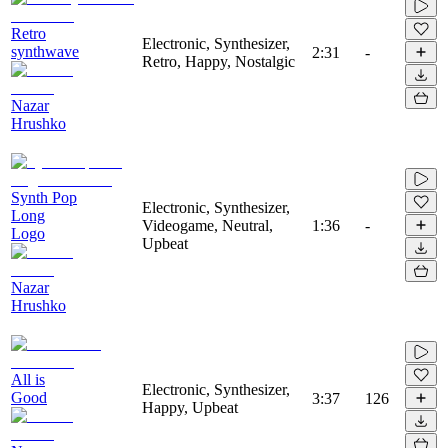
Retro
Electronic, Synthesizer,
synthwave
2:31
-
Retro, Happy, Nostalgic
Nazar
Hrushko
Synth Pop
Electronic, Synthesizer,
Long
Videogame, Neutral,
1:36
-
Logo
Upbeat
Nazar
Hrushko
All is
Electronic, Synthesizer,
Good
3:37
126
Happy, Upbeat