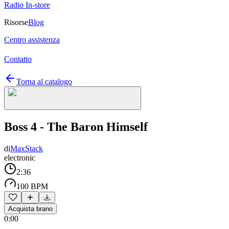
Radio In-store
Risorse
Blog
Centro assistenza
Contatto
Torna al catalogo
Boss 4 - The Baron Himself
di
MaxStack
electronic
2:36
100 BPM
Acquista brano
0:00