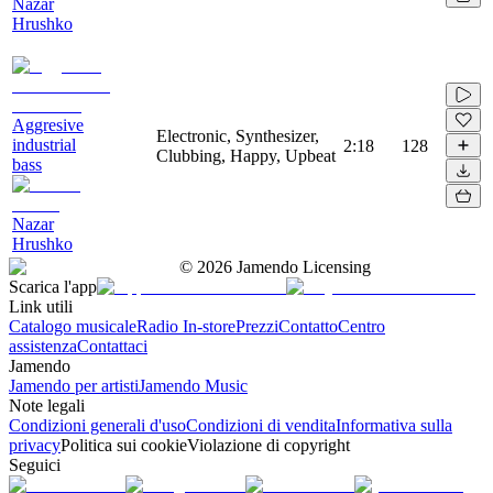
Nazar
Hrushko
Aggresive
Electronic, Synthesizer,
industrial
2:18
128
Clubbing, Happy, Upbeat
bass
Nazar
Hrushko
©
2026
Jamendo Licensing
Scarica l'app
Link utili
Catalogo musicale
Radio In-store
Prezzi
Contatto
Centro
assistenza
Contattaci
Jamendo
Jamendo per artisti
Jamendo Music
Note legali
Condizioni generali d'uso
Condizioni di vendita
Informativa sulla
privacy
Politica sui cookie
Violazione di copyright
Seguici