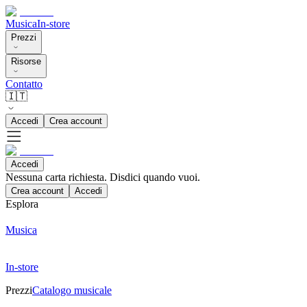
Musica
In-store
Prezzi
Risorse
Contatto
🇮🇹
Accedi
Crea account
Accedi
Nessuna carta richiesta. Disdici quando vuoi.
Crea account
Accedi
Esplora
Musica
In-store
Prezzi
Catalogo musicale