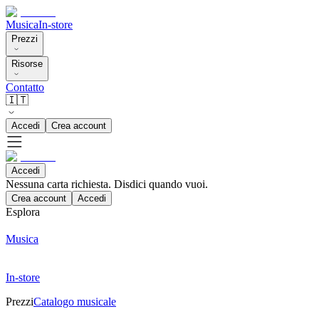
Musica
In-store
Prezzi
Risorse
Contatto
🇮🇹
Accedi
Crea account
Accedi
Nessuna carta richiesta. Disdici quando vuoi.
Crea account
Accedi
Esplora
Musica
In-store
Prezzi
Catalogo musicale