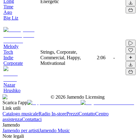
Long
Energetic
Time
Ago
Big Liz
Melody
Tech
Strings, Corporate,
Indie
Commercial, Happy,
2:06
-
Corporate
Motivational
Nazar
Hrushko
©
2026
Jamendo Licensing
Scarica l'app
Link utili
Catalogo musicale
Radio In-store
Prezzi
Contatto
Centro
assistenza
Contattaci
Jamendo
Jamendo per artisti
Jamendo Music
Note legali