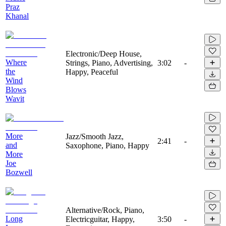
Praz
Khanal
Electronic/Deep House,
Where
Strings, Piano, Advertising,
3:02
-
the
Happy, Peaceful
Wind
Blows
Wavit
More
Jazz/Smooth Jazz,
2:41
-
and
Saxophone, Piano, Happy
More
Joe
Bozwell
Alternative/Rock, Piano,
Long
Electricguitar, Happy,
3:50
-