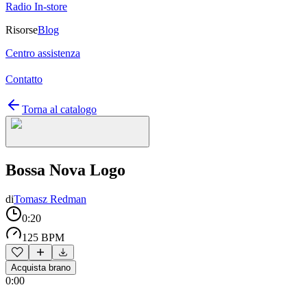
Radio In-store
Risorse
Blog
Centro assistenza
Contatto
Torna al catalogo
Bossa Nova Logo
di
Tomasz Redman
0:20
125 BPM
Acquista brano
0:00