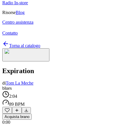
Radio In-store
Risorse
Blog
Centro assistenza
Contatto
Torna al catalogo
Expiration
di
Tom La Meche
blues
2:04
89 BPM
Acquista brano
0:00