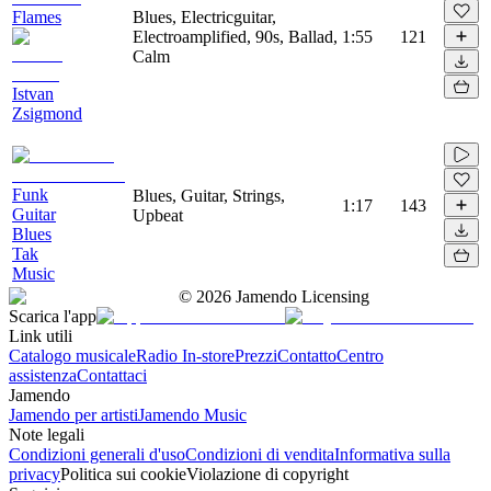
Flames
Blues, Electricguitar,
Electroamplified, 90s, Ballad,
1:55
121
Calm
Istvan
Zsigmond
Funk
Blues, Guitar, Strings,
1:17
143
Guitar
Upbeat
Blues
Tak
Music
©
2026
Jamendo Licensing
Scarica l'app
Link utili
Catalogo musicale
Radio In-store
Prezzi
Contatto
Centro
assistenza
Contattaci
Jamendo
Jamendo per artisti
Jamendo Music
Note legali
Condizioni generali d'uso
Condizioni di vendita
Informativa sulla
privacy
Politica sui cookie
Violazione di copyright