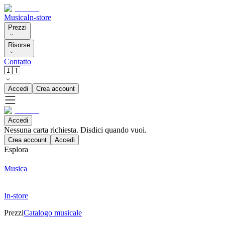
Musica
In-store
Prezzi
Risorse
Contatto
🇮🇹
Accedi
Crea account
Accedi
Nessuna carta richiesta. Disdici quando vuoi.
Crea account
Accedi
Esplora
Musica
In-store
Prezzi
Catalogo musicale