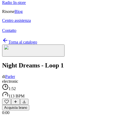
Radio In-store
Risorse
Blog
Centro assistenza
Contatto
Torna al catalogo
Night Dreams - Loop 1
di
Parler
electronic
1:52
113 BPM
Acquista brano
0:00