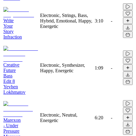
Electronic, Strings, Bass,
Write
Hybrid, Emotional, Happy,
3:10
-
Your
Energetic
Story
Infraction
Creative
Electronic, Synthesizer,
1:09
-
Future
Happy, Energetic
Bass
Edit 8
Yevhen
Lokhmatov
Electronic, Neutral,
6:20
-
Marexon
Energetic
- Under
Pressure