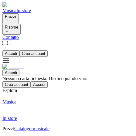
Musica
In-store
Prezzi
Risorse
Contatto
🇮🇹
Accedi
Crea account
Accedi
Nessuna carta richiesta. Disdici quando vuoi.
Crea account
Accedi
Esplora
Musica
In-store
Prezzi
Catalogo musicale