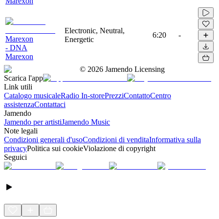
Marexon
Electronic, Neutral,
6:20
-
Marexon
Energetic
- DNA
Marexon
©
2026
Jamendo Licensing
Scarica l'app
Link utili
Catalogo musicale
Radio In-store
Prezzi
Contatto
Centro
assistenza
Contattaci
Jamendo
Jamendo per artisti
Jamendo Music
Note legali
Condizioni generali d'uso
Condizioni di vendita
Informativa sulla
privacy
Politica sui cookie
Violazione di copyright
Seguici