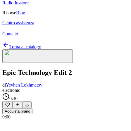
Radio In-store
Risorse
Blog
Centro assistenza
Contatto
Torna al catalogo
Epic Technology Edit 2
di
Yevhen Lokhmatov
electronic
0:36
Acquista brano
0:00