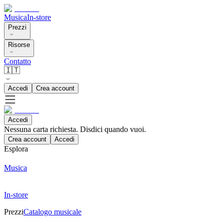
Musica
In-store
Prezzi
Risorse
Contatto
🇮🇹
Accedi
Crea account
Accedi
Nessuna carta richiesta. Disdici quando vuoi.
Crea account
Accedi
Esplora
Musica
In-store
Prezzi
Catalogo musicale