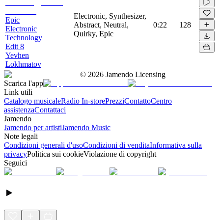
Electronic, Synthesizer,
Epic
Abstract, Neutral,
0:22
128
Electronic
Quirky, Epic
Technology
Edit 8
Yevhen
Lokhmatov
©
2026
Jamendo Licensing
Scarica l'app
Link utili
Catalogo musicale
Radio In-store
Prezzi
Contatto
Centro
assistenza
Contattaci
Jamendo
Jamendo per artisti
Jamendo Music
Note legali
Condizioni generali d'uso
Condizioni di vendita
Informativa sulla
privacy
Politica sui cookie
Violazione di copyright
Seguici