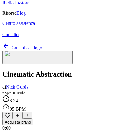
Radio In-store
Risorse
Blog
Centro assistenza
Contatto
Torna al catalogo
Cinematic Abstraction
di
Nick Gordy
experimental
3:24
95 BPM
Acquista brano
0:00