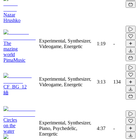
Nazar
Hrushko
Experimental, Synthesizer,
The
1:19
-
Videogame, Energetic
mazing
world
PimaMusic
Experimental, Synthesizer,
3:13
134
Videogame, Energetic
CF_BG_12
紬
Circles
Experimental, Synthesizer,
on the
Piano, Psychedelic,
4:37
-
water
Energetic