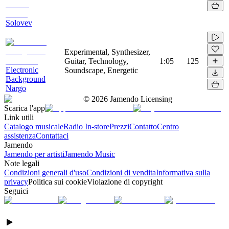
Solovev
Experimental, Synthesizer,
Guitar, Technology,
1:05
125
Electronic
Soundscape, Energetic
Background
Nargo
©
2026
Jamendo Licensing
Scarica l'app
Link utili
Catalogo musicale
Radio In-store
Prezzi
Contatto
Centro
assistenza
Contattaci
Jamendo
Jamendo per artisti
Jamendo Music
Note legali
Condizioni generali d'uso
Condizioni di vendita
Informativa sulla
privacy
Politica sui cookie
Violazione di copyright
Seguici