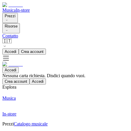
Musica
In-store
Prezzi
Risorse
Contatto
🇮🇹
Accedi
Crea account
Accedi
Nessuna carta richiesta. Disdici quando vuoi.
Crea account
Accedi
Esplora
Musica
In-store
Prezzi
Catalogo musicale