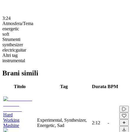
3:24
Atmosfera/Tema
energetic
soft
Strumenti
synthesizer
electricguitar
Altri tag
instrumental
Brani simili
Titolo
Tag
Durata
BPM
Hard
Working
Experimental, Synthesizer,
2:12
-
Mashine
Energetic, Sad