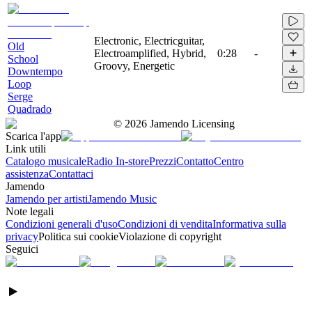
Electronic, Electricguitar,
Old
Electroamplified, Hybrid,
0:28
-
School
Groovy, Energetic
Downtempo
Loop
Serge
Quadrado
©
2026
Jamendo Licensing
Scarica l'app
Link utili
Catalogo musicale
Radio In-store
Prezzi
Contatto
Centro
assistenza
Contattaci
Jamendo
Jamendo per artisti
Jamendo Music
Note legali
Condizioni generali d'uso
Condizioni di vendita
Informativa sulla
privacy
Politica sui cookie
Violazione di copyright
Seguici