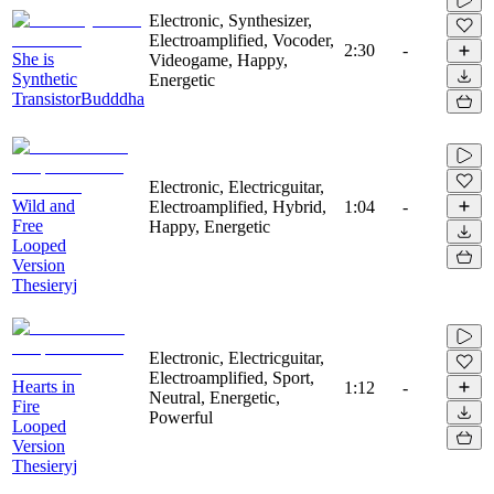
Electronic, Synthesizer,
Electroamplified, Vocoder,
2:30
-
She is
Videogame, Happy,
Synthetic
Energetic
TransistorBudddha
Electronic, Electricguitar,
Wild and
Electroamplified, Hybrid,
1:04
-
Free
Happy, Energetic
Looped
Version
Thesieryj
Electronic, Electricguitar,
Electroamplified, Sport,
Hearts in
1:12
-
Neutral, Energetic,
Fire
Powerful
Looped
Version
Thesieryj