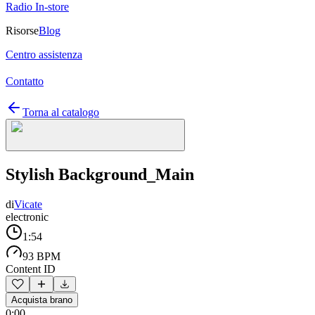
Radio In-store
Risorse
Blog
Centro assistenza
Contatto
Torna al catalogo
Stylish Background_Main
di
Vicate
electronic
1:54
93 BPM
Content ID
Acquista brano
0:00