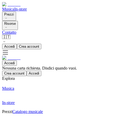
Musica
In-store
Prezzi
Risorse
Contatto
🇮🇹
Accedi
Crea account
Accedi
Nessuna carta richiesta. Disdici quando vuoi.
Crea account
Accedi
Esplora
Musica
In-store
Prezzi
Catalogo musicale