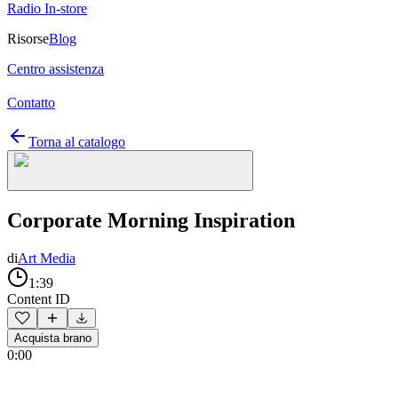
Radio In-store
Risorse
Blog
Centro assistenza
Contatto
Torna al catalogo
Corporate Morning Inspiration
di
Art Media
1:39
Content ID
Acquista brano
0:00