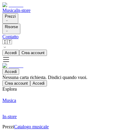
Musica
In-store
Prezzi
Risorse
Contatto
🇮🇹
Accedi
Crea account
Accedi
Nessuna carta richiesta. Disdici quando vuoi.
Crea account
Accedi
Esplora
Musica
In-store
Prezzi
Catalogo musicale