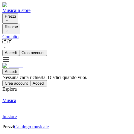
Musica
In-store
Prezzi
Risorse
Contatto
🇮🇹
Accedi
Crea account
Accedi
Nessuna carta richiesta. Disdici quando vuoi.
Crea account
Accedi
Esplora
Musica
In-store
Prezzi
Catalogo musicale