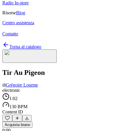
Radio In-store
Risorse
Blog
Centro assistenza
Contatto
Torna al catalogo
Tir Au Pigeon
di
Grégoire Lourme
electronic
1:02
130 BPM
Content ID
Acquista brano
0:00