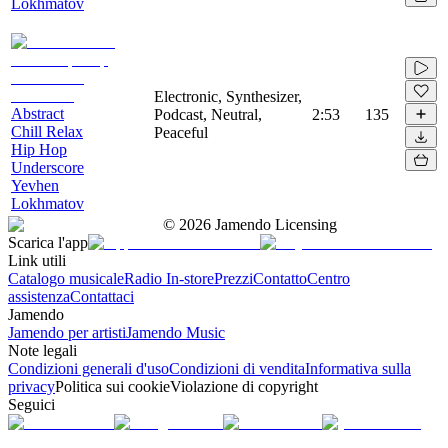
Lokhmatov
Electronic, Synthesizer,
Abstract
Podcast, Neutral,
2:53
135
Chill Relax
Peaceful
Hip Hop
Underscore
Yevhen
Lokhmatov
©
2026
Jamendo Licensing
Scarica l'app
Link utili
Catalogo musicale
Radio In-store
Prezzi
Contatto
Centro
assistenza
Contattaci
Jamendo
Jamendo per artisti
Jamendo Music
Note legali
Condizioni generali d'uso
Condizioni di vendita
Informativa sulla
privacy
Politica sui cookie
Violazione di copyright
Seguici