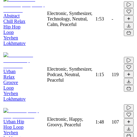
Electronic, Synthesizer,
Abstract
Technology, Neutral,
1:53
-
Chill Relax
Calm, Peaceful
Hip Hop
Loop
Yevhen
Lokhmatov
Electronic, Synthesizer,
Urban
Podcast, Neutral,
1:15
119
Relax
Peaceful
Groove
Loop
Yevhen
Lokhmatov
Electronic, Happy,
Urban Hip
1:48
107
Groovy, Peaceful
Hop Loop
Yevhen