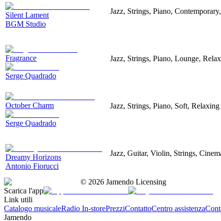
Jazz, Strings, Piano, Contemporary
Silent Lament
BGM Studio
Fragrance
Jazz, Strings, Piano, Lounge, Rela
Serge Quadrado
October Charm
Jazz, Strings, Piano, Soft, Relaxing
Serge Quadrado
Jazz, Guitar, Violin, Strings, Cinem
Dreamy Horizons
Antonio Fiorucci
©
2026
Jamendo Licensing
Scarica l'app
Link utili
Catalogo musicale
Radio In-store
Prezzi
Contatto
Centro assistenza
Conta
Jamendo