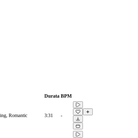
Durata
BPM
xing, Romantic
3:31
-