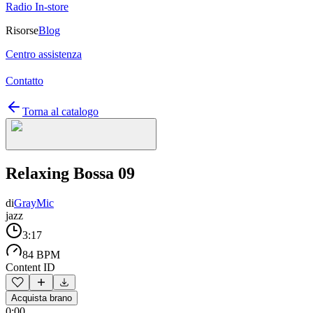
Radio In-store
Risorse
Blog
Centro assistenza
Contatto
Torna al catalogo
Relaxing Bossa 09
di
GrayMic
jazz
3:17
84 BPM
Content ID
Acquista brano
0:00