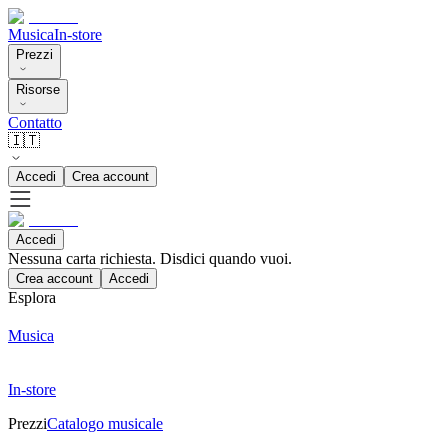
Musica
In-store
Prezzi
Risorse
Contatto
🇮🇹
Accedi
Crea account
Accedi
Nessuna carta richiesta. Disdici quando vuoi.
Crea account
Accedi
Esplora
Musica
In-store
Prezzi
Catalogo musicale