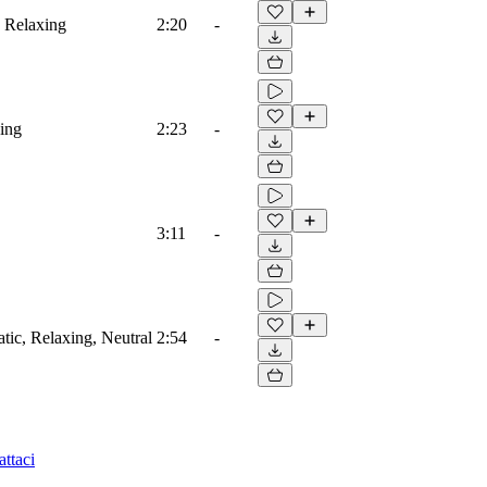
, Relaxing
2:20
-
xing
2:23
-
3:11
-
atic, Relaxing, Neutral
2:54
-
ttaci